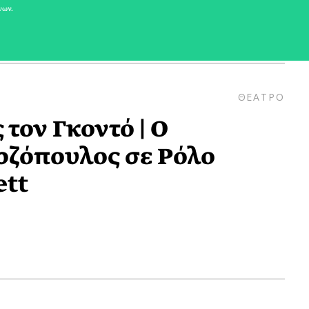
νων.
ΘΕΑΤΡΟ
τον Γκοντό | O
ρζόπουλος σε Ρόλο
ett