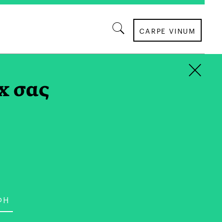
CARPE VINUM
×
ΝΤΟ TAG
x σας
ΘΕΑΤΡΟ
ς τον Γκοντό» σε
Μοσχόπουλου