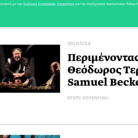
ΝΤΕΠΥ ΚΟΡΕΝΤΙΝΗ
υναινώ με την
Πολιτική Προστασίας Απορρήτου
για την επεξεργασία προσωπικών δεδομέ
30/05/24
Περιμένοντας 
Θεόδωρος Τε
Samuel Beck
ΝΤΕΠΥ ΚΟΡΕΝΤΙΝΗ