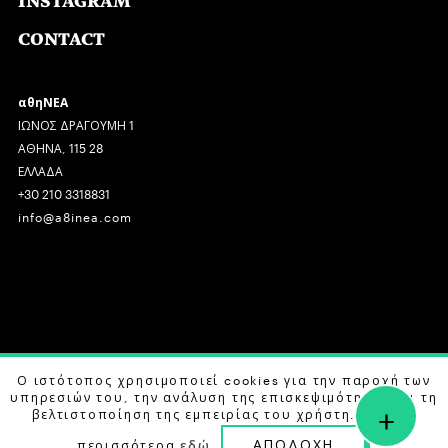
INSTAGRAM
CONTACT
αθηΝΕΑ
ΙΩΝΟΣ ΔΡΑΓΟΥΜΗ 1
ΑΘΗΝΑ, 115 28
ΕΛΛΑΔΑ
+30 210 3318831
info@a8inea.com
COPYRIGHT © 2026 αθηΝΕΑ, ALL RIGHTS RESERVED.
Ο ιστότοπος χρησιμοποιεί cookies για την παροχή των
υπηρεσιών του, την ανάλυση της επισκεψιμότητας και τη
+
DESIGN BY
G DESIGN STUDIO
. DEVELOPED BY
B LABS
.
βελτιστοποίηση της εμπειρίας του χρήστη. Μάθετε
ΑΠΟΔΟΧΗ
περισσότερα
εδώ