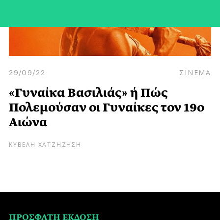
29/09/22
ΣΙΝΕΜΑ
«Γυναίκα Βασιλιάς» ή Πώς
Πολεμούσαν οι Γυναίκες τον 19ο
Αιώνα
ΚΥΒΕΛΗ ΧΑΤΖΗΖΗΣΗ
ΠΡΟΣΦΑΤΗ ΕΚΔΟΣΗ