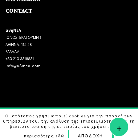
CONTACT
αθηΝΕΑ
ΙΩΝΟΣ ΔΡΑΓΟΥΜΗ 1
ΑΘΗΝΑ, 115 28
ΕΛΛΑΔΑ
+30 210 3318831
info@a8inea.com
COPYRIGHT © 2026 αθηΝΕΑ, ALL RIGHTS RESERVED.
Ο ιστότοπος χρησιμοποιεί cookies για την παροχή των
υπηρεσιών του, την ανάλυση της επισκεψιμότητας και τη
+
DESIGN BY
G DESIGN STUDIO
. DEVELOPED BY
B LABS
.
βελτιστοποίηση της εμπειρίας του χρήστη. Μάθετε
ΑΠΟΔΟΧΗ
περισσότερα
εδώ