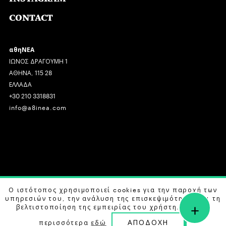
CONTACT
αθηΝΕΑ
ΙΩΝΟΣ ΔΡΑΓΟΥΜΗ 1
ΑΘΗΝΑ, 115 28
ΕΛΛΑΔΑ
+30 210 3318831
info@a8inea.com
COPYRIGHT © 2026 αθηΝΕΑ, ALL RIGHTS RESERVED.
Ο ιστότοπος χρησιμοποιεί cookies για την παροχή των
υπηρεσιών του, την ανάλυση της επισκεψιμότητας και τη
+
DESIGN BY
G DESIGN STUDIO
. DEVELOPED BY
B LABS
.
βελτιστοποίηση της εμπειρίας του χρήστη. Μάθετε
ΑΠΟΔΟΧΗ
περισσότερα
εδώ