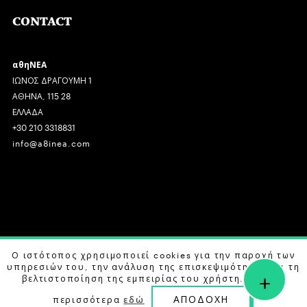
CONTACT
αθηΝΕΑ
ΙΩΝΟΣ ΔΡΑΓΟΥΜΗ 1
ΑΘΗΝΑ, 115 28
ΕΛΛΑΔΑ
+30 210 3318831
info@a8inea.com
COPYRIGHT © 2026 αθηΝΕΑ, ALL RIGHTS RESERVED.
Ο ιστότοπος χρησιμοποιεί cookies για την παροχή των
υπηρεσιών του, την ανάλυση της επισκεψιμότητας και τη
+
DESIGN BY
G DESIGN STUDIO
. DEVELOPED BY
B LABS
.
βελτιστοποίηση της εμπειρίας του χρήστη. Μάθετε
ΑΠΟΔΟΧΗ
περισσότερα
εδώ