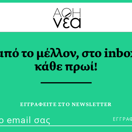
ΟΛΟΓΙΚΟ ΣΤΡΕΣ TAG
από το μέλλον, στο inbo
κάθε πρωί!
29/04/26
Κλιματική Αλ
ΕΓΓPΑΦΕΙΤΕ ΣΤΟ NEWSLETTER
Planet B για