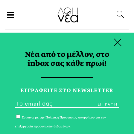
×
ΑΝΑΖΗΤΗΣΗ
Νέα από το μέλλον, στο
inbox σας κάθε πρωί!
ΡΟΔΑΚΙΝΟ TAG
ΕΓΓPΑΦΕΙΤΕ ΣΤΟ NEWSLETTER
Συναινώ με την
Πολιτική Προστασίας Απορρήτου
για την
επεξεργασία προσωπικών δεδομένων.