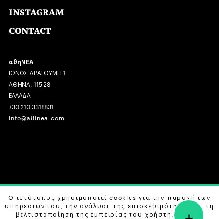
INSTAGRAM
CONTACT
αθηΝΕΑ
ΙΩΝΟΣ ΔΡΑΓΟΥΜΗ 1
ΑΘΗΝΑ, 115 28
ΕΛΛΑΔΑ
+30 210 3318831
info@a8inea.com
COPYRIGHT © 2026 αθηΝΕΑ, ALL RIGHTS RESERVED.
Ο ιστότοπος χρησιμοποιεί cookies για την παροχή των
υπηρεσιών του, την ανάλυση της επισκεψιμότητας και τη
+
DESIGN BY
G DESIGN STUDIO
. DEVELOPED BY
B LABS
.
βελτιστοποίηση της εμπειρίας του χρήστη. Μάθετε