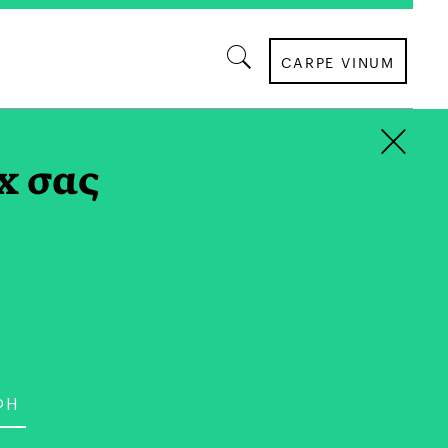
CARPE VINUM
×
x σας
ΚΟΙΝΩΝΙΑ
σο, Διαφορετικό Δράμα