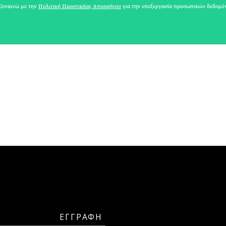
υναινώ με την
Πολιτική Προστασίας Απορρήτου
για την επεξεργασία προσωπικών δεδομέ