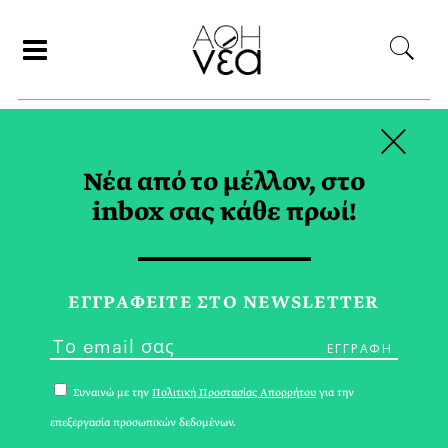
×
ΑΝΑΖΗΤΗΣΗ
Νέα από το μέλλον, στο
inbox σας κάθε πρωί!
«Σ’ΕΥΧΑΡΙΣΤΩ
ΛΟΥΚΙΑΝΕ» TAG
ΕΓΓPΑΦΕΙΤΕ ΣΤΟ NEWSLETTER
Συναινώ με την
Πολιτική Προστασίας Απορρήτου
για την
επεξεργασία προσωπικών δεδομένων.