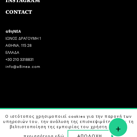
INSTAGRAM
CONTACT
αθηΝΕΑ
ΙΩΝΟΣ ΔΡΑΓΟΥΜΗ 1
ΑΘΗΝΑ, 115 28
ΕΛΛΑΔΑ
+30 210 3318831
info@a8inea.com
COPYRIGHT © 2026 αθηΝΕΑ, ALL RIGHTS RESERVED.
Ο ιστότοπος χρησιμοποιεί cookies για την παροχή των
υπηρεσιών του, την ανάλυση της επισκεψιμότητας και τη
+
DESIGN BY
G DESIGN STUDIO
. DEVELOPED BY
B LABS
.
βελτιστοποίηση της εμπειρίας του χρήστη. Μάθετε
ΑΠΟΔΟΧΗ
περισσότερα
εδώ