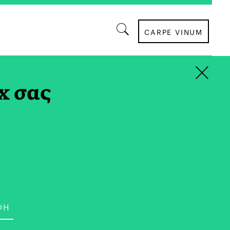
CARPE VINUM
×
x σας
ΣΥΝΕΝΤΕΥΞΕΙΣ
του Πολέμου Μέσα από
 Don McCullin