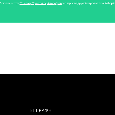
ΡΙΑ ΣΠΥΡΟΥ
υναινώ με την
Πολιτική Προστασίας Απορρήτου
για την επεξεργασία προσωπικών δεδομέ