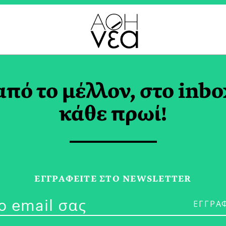
 DON MCCULLIN TAG
από το μέλλον, στο inbo
κάθε πρωί!
18/03/26
Η Μαρτυρία 
ΕΓΓPΑΦΕΙΤΕ ΣΤΟ NEWSLETTER
τον Φακό του