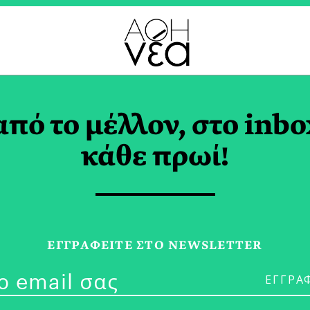
LL SCALE BIG CHANGE
από το μέλλον, στο inbo
κάθε πρωί!
03/03/26
Σχεδιασμός Μ
ΕΓΓPΑΦΕΙΤΕ ΣΤΟ NEWSLETTER
Φιλοξενία γι