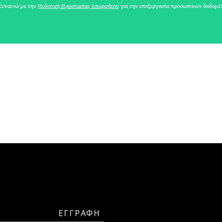
ΛΩΡΑ ΑΡΓΥΡΟΠΟΥΛΟΥ
υναινώ με την
Πολιτική Προστασίας Απορρήτου
για την επεξεργασία προσωπικών δεδομέ