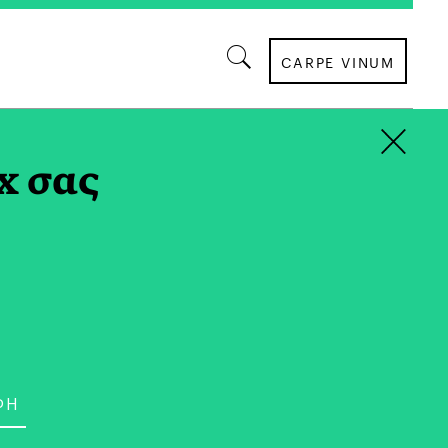
CARPE VINUM
×
 TAG
x σας
ΕΣΤΙΑΤΟΡΙΑ
ικρής Κλίμακας στη
α Ολιστική Εμπειρία