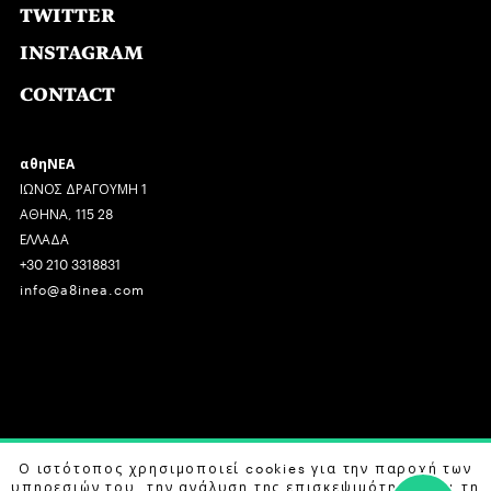
TWITTER
INSTAGRAM
CONTACT
αθηΝΕΑ
ΙΩΝΟΣ ΔΡΑΓΟΥΜΗ 1
ΑΘΗΝΑ, 115 28
ΕΛΛΑΔΑ
+30 210 3318831
info@a8inea.com
COPYRIGHT © 2026 αθηΝΕΑ, ALL RIGHTS RESERVED.
Ο ιστότοπος χρησιμοποιεί cookies για την παροχή των
υπηρεσιών του, την ανάλυση της επισκεψιμότητας και τη