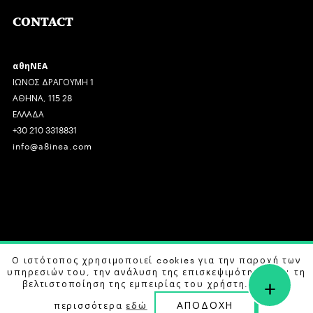
CONTACT
αθηΝΕΑ
ΙΩΝΟΣ ΔΡΑΓΟΥΜΗ 1
ΑΘΗΝΑ, 115 28
ΕΛΛΑΔΑ
+30 210 3318831
info@a8inea.com
COPYRIGHT © 2026 αθηΝΕΑ, ALL RIGHTS RESERVED.
Ο ιστότοπος χρησιμοποιεί cookies για την παροχή των
υπηρεσιών του, την ανάλυση της επισκεψιμότητας και τη
+
DESIGN BY
G DESIGN STUDIO
. DEVELOPED BY
B LABS
.
βελτιστοποίηση της εμπειρίας του χρήστη. Μάθετε
ΑΠΟΔΟΧΗ
περισσότερα
εδώ