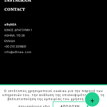
INSTAGRAM
CONTACT
αθηΝΕΑ
ΙΩΝΟΣ ΔΡΑΓΟΥΜΗ 1
ΑΘΗΝΑ, 115 28
ΕΛΛΑΔΑ
+30 210 3318831
info@a8inea.com
COPYRIGHT © 2026 αθηΝΕΑ, ALL RIGHTS RESERVED.
Ο ιστότοπος χρησιμοποιεί cookies για την παροχή των
υπηρεσιών του, την ανάλυση της επισκεψιμότητας και τη
+
DESIGN BY
G DESIGN STUDIO
. DEVELOPED BY
B LABS
.
βελτιστοποίηση της εμπειρίας του χρήστη. Μάθετε
ΑΠΟΔΟΧΗ
περισσότερα
εδώ