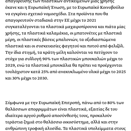
απαγόρευσης των πλαστικών αντικειμένων μίας χρήσης
έκανε και η Ευρωπαϊκή Ένωση, με το Ευρωπαϊκό Κοινοβούλιο
να εγκρίνει σχετικό νομοσχέδιο. Στα προϊόντα που θα
απαγορευτούν σταδιακά στην ΕΕ μέχρι το 2021
συγκαταλέγονται τα πλαστικά μαχαιροπίρουνα και πιάτα μίας
χρήσης, τα πλαστικά καλαμάκια, οι μπατονέτες με πλαστικά
μέρη, οι πλαστικές βάσεις μπαλονιών, τα οξοδιασπώμενα
πλαστικά και οι συσκευασίες φαγητού και ποτού από φελιζόλ.
Την ίδια στιγμή, τα κράτη-μέλη καλούνται να πετύχουν το
στόχο για συλλογή 90% των πλαστικών μπουκαλιών μέχρι το
2029, ενώ τα πλαστικά μπουκάλια θα πρέπει να προέρχονται
τουλάχιστον κατά 25% από ανακυκλωμένο υλικό μέχρι το 2025
και 30% μέχρι το 2030.
Σύμφωνα με την Ευρωπαϊκή Επιτροπή, πάνω από το 80% των
θαλάσσιων απορριμμάτων είναι πλαστικά, εξαιτίας δε του
ιδιαίτερα αργού ρυθμού αποσύνθεσής τους, προκαλούν
τεράστια ζημιά στο θαλάσσιο οικοσύστημα, αλλά και στην
ανθρώπινη τροφική αλυσίδα. Τα πλαστικά υπολείμματα στους