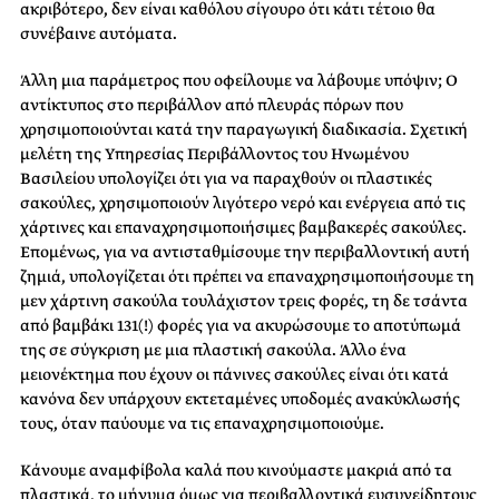
ακριβότερο, δεν είναι καθόλου σίγουρο ότι κάτι τέτοιο θα
συνέβαινε αυτόματα.
Άλλη μια παράμετρος που οφείλουμε να λάβουμε υπόψιν; Ο
αντίκτυπος στο περιβάλλον από πλευράς πόρων που
χρησιμοποιούνται κατά την παραγωγική διαδικασία. Σχετική
μελέτη της Υπηρεσίας Περιβάλλοντος του Ηνωμένου
Βασιλείου υπολογίζει ότι για να παραχθούν οι πλαστικές
σακούλες, χρησιμοποιούν λιγότερο νερό και ενέργεια από τις
χάρτινες και επαναχρησιμοποιήσιμες βαμβακερές σακούλες.
Επομένως, για να αντισταθμίσουμε την περιβαλλοντική αυτή
ζημιά, υπολογίζεται ότι πρέπει να επαναχρησιμοποιήσουμε τη
μεν χάρτινη σακούλα τουλάχιστον τρεις φορές, τη δε τσάντα
από βαμβάκι 131(!) φορές για να ακυρώσουμε το αποτύπωμά
της σε σύγκριση με μια πλαστική σακούλα. Άλλο ένα
μειονέκτημα που έχουν οι πάνινες σακούλες είναι ότι κατά
κανόνα δεν υπάρχουν εκτεταμένες υποδομές ανακύκλωσής
τους, όταν παύουμε να τις επαναχρησιμοποιούμε.
Κάνουμε αναμφίβολα καλά που κινούμαστε μακριά από τα
πλαστικά, το μήνυμα όμως για περιβαλλοντικά ευσυνείδητους