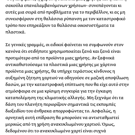
σακούλα επαναλαμβανόμενων χρήσεων- συνεπάγονται κι
αυτές μια σειρά από προβλήματα για το περιβάλλον, κι ας μη
συνεισφέρουν στη θαλάσσια ρύπανση με τον καταστροφικό
τρόπο που επηρεάζουν τα θαλάσσια οικοσυστήματα τα
πλαστικά.
Σε γενικές γραμμές, οι ειδικοί φαίνεται να συμφωνούν στον
κανόνα ότι οτιδήποτε χρησιμοποιείται ξανά και ξανά είναι
προτιμότερο από τα προϊόντα μιας χρήσης. Αν ξαφνικά
αντικαθιστούσαμε τα πλαστικά μιας χρήσης με χάρτινα
προϊόντα μιας χρήσης, θα υπήρχε τεράστιος κίνδυνος η
αυξημένη ζήτηση χαρτιού να οδηγούσε σε μαζική αποψίλωση
δασών, με την καταστροφική επίπτωση που θα είχε αυτό στην
ατμόσφαιρα σε μια κρίσιμη συγκυρία για την έγκαιρη
καταπολέμηση της κλιματικής αλλαγής. Μη ξεχνάμε ότι τα
δάση του πλανήτη περιορίζουν σημαντικά τις εκπομπές
διοξειδίου του άνθρακα απορροφώντας το. Ασφαλώς, η
αρνητική αυτή επίδραση θα μπορούσε να αντισταθμιστεί
μερικώς από τη χρήση ανακυκλωμένου χαρτιού. Όμως,
δεδομένου ότι το ανακυκλωμένο χαρτί είναι συχνά