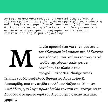
Αν ξαφνικά αντικαθιστούσαμε τα πλαστικά μιας χρήσης με
χάρτινα προϊόντα μιας χρήσης, θα υπήρχε τεράστιος κίνδυνος η
αυξημένη ζήτηση χαρτιού να οδηγούσε σε μαζική αποψίλωση
δασών, με την καταστροφική επίπτωση που θα είχε αυτό στην
ατμόσφαιρα σε μια κρίσιμη συγκυρία για την έγκαιρη
καταπολέμηση της κλιματικής αλλαγής
Μ
ια νέα προσπάθεια για την προστασία
του ελληνικού θαλάσσιου περιβάλλοντος
-του τόσο σημαντικού για το τουριστικό
προϊόν της χώρας- ξεκίνησε στη
Δονούσα. Στο πλαίσιο του
προγράμματος Sea Change Greek
Islands του Κοινωφελούς Ιδρύματος Αθανασίου Κ.
Λασκαρίδη, υπό την αιγίδα του Δήμου Νάξου και Μικρών
Κυκλάδων, η εν λόγω πρωτοβουλία έρχεται να μετατρέψει τη
Δονούσα στο πρώτο νησί του Αιγαίου χωρίς πλαστικά μίας
χρήσης.