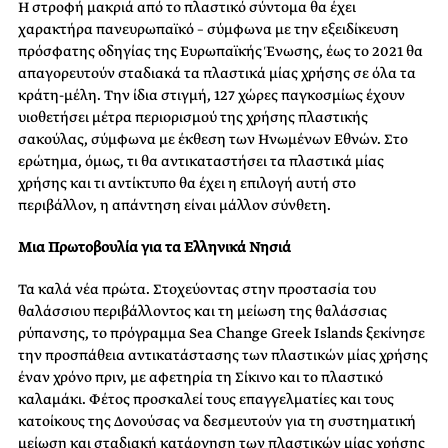
Η στροφή μακριά από το πλαστικό σύντομα θα έχει
χαρακτήρα πανευρωπαϊκό – σύμφωνα με την εξειδίκευση
πρόσφατης οδηγίας της Ευρωπαϊκής Ένωσης, έως το 2021 θα
απαγορευτούν σταδιακά τα πλαστικά μίας χρήσης σε όλα τα
κράτη-μέλη. Την ίδια στιγμή, 127 χώρες παγκοσμίως έχουν
υιοθετήσει μέτρα περιορισμού της χρήσης πλαστικής
σακούλας, σύμφωνα με έκθεση των Ηνωμένων Εθνών. Στο
ερώτημα, όμως, τι θα αντικαταστήσει τα πλαστικά μίας
χρήσης και τι αντίκτυπο θα έχει η επιλογή αυτή στο
περιβάλλον, η απάντηση είναι μάλλον σύνθετη.
Μια Πρωτοβουλία για τα Ελληνικά Νησιά
Τα καλά νέα πρώτα. Στοχεύοντας στην προστασία του
θαλάσσιου περιβάλλοντος και τη μείωση της θαλάσσιας
ρύπανσης, το πρόγραμμα Sea Change Greek Islands ξεκίνησε
την προσπάθεια αντικατάστασης των πλαστικών μίας χρήσης
έναν χρόνο πριν, με αφετηρία τη Σίκινο και το πλαστικό
καλαμάκι. Φέτος προσκαλεί τους επαγγελματίες και τους
κατοίκους της Δονούσας να δεσμευτούν για τη συστηματική
μείωση και σταδιακή κατάργηση των πλαστικών μίας χρήσης