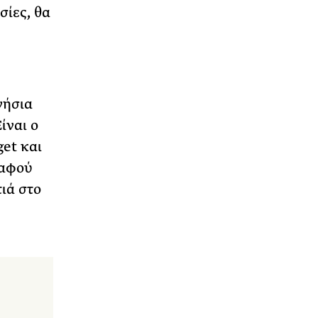
σίες, θα
νήσια
ίναι ο
et και
 αφού
ιά στο