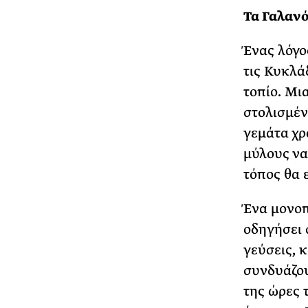
Τα Γαλαν
Ένας λόγο
τις Κυκλά
τοπίο. Μι
στολισμέν
γεμάτα χρ
μύλους να
τόπος θα ε
Ένα μονοπ
οδηγήσει 
γεύσεις, 
συνδυάζου
της ώρες 