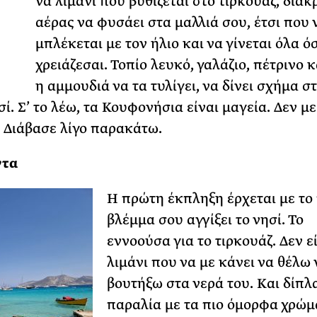
να λιμάνι που βυθίζεται στο τιρκουάζ, διακ
αέρας να φυσάει στα μαλλιά σου, έτσι που 
ΡΙΑ ΣΠΥΡΟΥ
μπλέκεται με τον ήλιο και να γίνεται όλα ό
χρειάζεσαι. Τοπίο λευκό, γαλάζιο, πέτρινο 
η αμμουδιά να τα τυλίγει, να δίνει σχήμα σ
ί. Σ’ το λέω, τα Κουφονήσια είναι μαγεία. Δεν με
; Διάβασε λίγο παρακάτω.
ντα
Η πρώτη έκπληξη έρχεται με το 
βλέμμα σου αγγίξει το νησί. Το
εννοούσα για το τιρκουάζ. Δεν εί
λιμάνι που να με κάνει να θέλω 
βουτήξω στα νερά του. Και δίπλα
παραλία με τα πιο όμορφα χρώμ