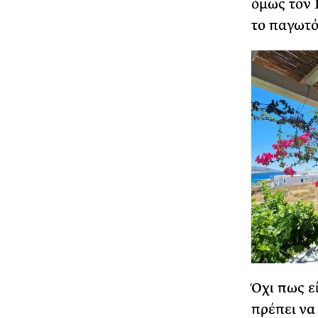
όμως τον 
το παγωτό
Όχι πως ε
πρέπει να