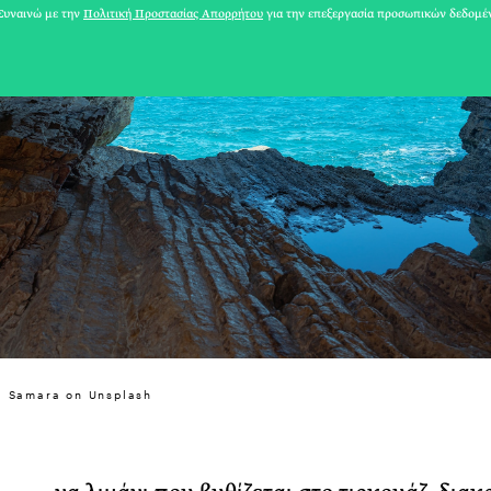
υναινώ με την
Πολιτική Προστασίας Απορρήτου
για την επεξεργασία προσωπικών δεδομέ
31 ΙΟΥΛΙΟΥ 2026
a Samara on Unsplash
Το Καλοκαίρι πο
Φωτογραφίζεται
Ακόμη Αρχίσει