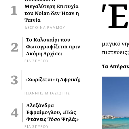
Έ
Μεγαλύτερη Επιτυχία
του Nolan δεν Ήταν η
Ταινία
ΔΕΣΠΟΙΝΑ ΡΑΜΜΟΥ
Το Καλοκαίρι που
μαγικό νησ
Φωτογραφίζεται πριν
πιστεύεις
Ακόμη Αρχίσει
ΡΙΑ ΣΠΥΡΟΥ
Τα Απέρα
«Χωρίζεται» η Αφρική;
ΙΩΑΝΝΗΣ ΜΠΑΖΙΩΤΗΣ
Αλεξάνδρα
Εφραίμογλου, «Πώς
Φτάνεις Τόσο Ψηλά;»
ΡΙΑ ΣΠΥΡΟΥ