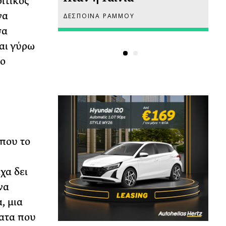
ριτικός
να
ΔΕΣΠΟΙΝΑ ΡΑΜΜΟΥ
ΡΙ
σα
και γύρω
το
που το
χα δει
να
, μια
ατα που