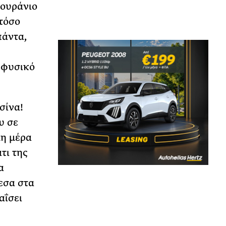
 ουράνιο
τόσο
πάντα,
ο φυσικό
σίνα!
υ σε
λη μέρα
τι της
α
εσα στα
αΐσει