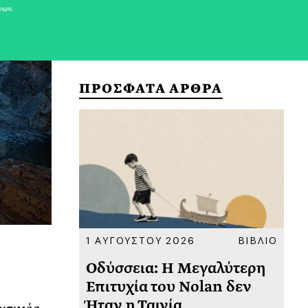
νων.
ΠΡΟΣΦΑΤΑ ΑΡΘΡΑ
ΚΟΙΝΩΝΙΑ
1 ΑΥΓΟΥΣΤΟΥ 2026
ΒΙΒΛΙΟ
31
υ
Οδύσσεια: Η Μεγαλύτερη
Το
 πριν
Επιτυχία του Nolan δεν
Φω
Ήταν η Ταινία
Ακ