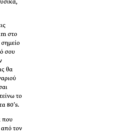
υσικά,
ις
am στο
 σημείο
τό σου
ν
ις θα
γαριού
σαι
τείνω το
α 80’s.
α που
 από τον