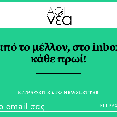
από το μέλλον, στο inbo
καμβίλια και Αλατό
κάθε πρωί!
 Κουφονήσια
ΜΑΞΑΚΟΥΛΗ
ΕΓΓPΑΦΕΙΤΕ ΣΤΟ NEWSLETTER