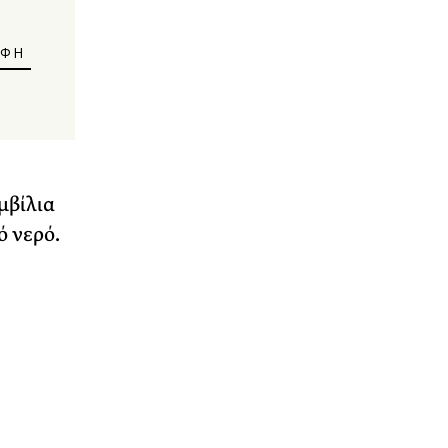
μβίλια
ό νερό.