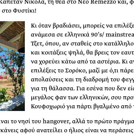
Καπετάν Νικόλα, τη θέα στο Νέο Remezzo και, φ
 στο Φυστίκι!
Κι όταν βραδιάσει, μπορείς να επιλέξε
ανάμεσα σε ελληνικά 90’s/ mainstre
Τζετ, όπου, αν σταθείς στο κατάλληλο
και κοιτάξεις ψηλά, θα βρεις τον εαυ
να χορεύει κάτω από τα αστέρια. Κι α
επιλέξεις το Σορόκο, μαζί με ό,τι πάρε
απολαύσεις και τη διαδρομή του φεγ
για τη θάλασσα. Για εσένα που δεν εί
μεγάλος φαν των ελληνικών, σου προ
Κουφοχωριό για πάρτι βγαλμένο από τ
ίναι το νησί του hangover, αλλά το πρώτο πράγμ
 κάνεις αφού ανατείλει ο ήλιος είναι να περάσεις