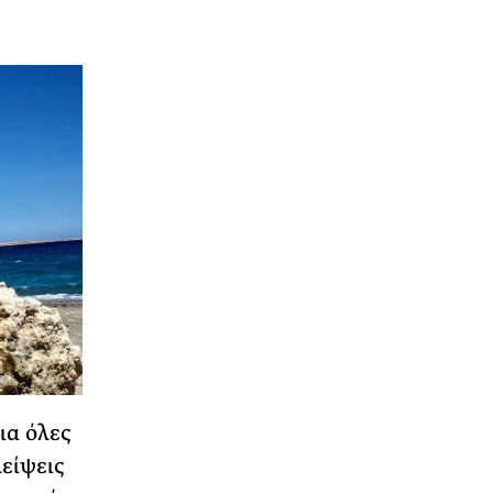
ια όλες
είψεις