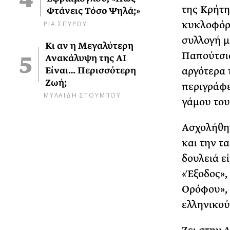
της Κρήτη
Φτάνεις Τόσο Ψηλά;»
ΡΙΑ ΣΠΥΡΟΥ
κυκλοφόρη
συλλογή μ
Κι αν η Μεγαλύτερη
Παπούτσια
Ανακάλυψη της AI
Είναι… Περισσότερη
αργότερα 
Ζωή;
περιγράφε
ΜΥΛΑΙΔΗ ΣΤΟΥΜΠΟΥ
γάμου του
Ασχολήθηκ
και την τ
δουλειά ε
«Έξοδος»,
Ορόφου», 
ελληνικού