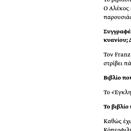
Ο Αλέκος έ
παρουσιάσ
Συγγραφέα
κυανίου; 
Τον Franz
στρίβει π
Βιβλίο πο
Το «Έγκλη
Το βιβλίο
Καθώς έχω
Κόπερφιλ