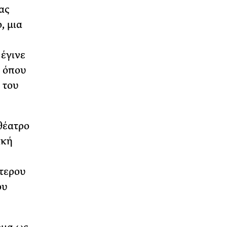
ας
, μια
έγινε
» όπου
 του
θέατρο
ική
ύτερου
ου