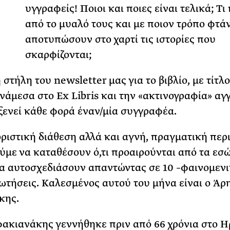
υγγραφείς! Ποιοι και ποιες είναι τελικά; Τι
Φωτογραφίζεται
από το μυαλό τους και με ποιον τρόπο φτά
Ακόμη Αρχίσει
αποτυπώσουν στο χαρτί τις ιστορίες που
ΡΙΑ ΣΠΥΡΟΥ
σκαρφίζονται;
στήλη του newsletter μας για το βιβλίο, με τίτλ
νάμεσα στο Ex Libris και την «ακτινογραφία» αγγλ
οξενεί κάθε φορά έναν/μία συγγραφέα.
ριστική διάθεση αλλά και αγνή, πραγματική περι
ύμε να καταθέσουν ό,τι προαιρούνται από τα ε
να αυτοσχεδιάσουν απαντώντας σε 10 –φαινομεν
ωτήσεις. Καλεσμένoς αυτού του μήνα είναι ο Άρ
κης.
ακιανάκης γεννήθηκε πριν από 66 χρόνια στο Η