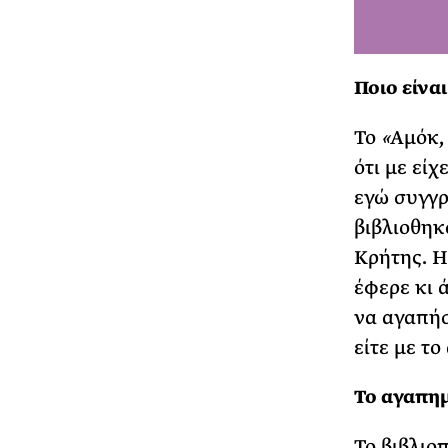
Ποιo είνα
Το
«
Αμόκ,
ότι με εί
εγώ συγγρ
βιβλιοθηκ
Κρήτης. Η
έφερε κι 
να αγαπήσω
είτε με τ
Το αγαπημ
Το βιβλιο