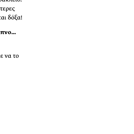
ύτερες
αι δόξα!
είπνο…
ε να το
α