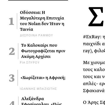
Σ
Οδύσσεια: Η
Μεγαλύτερη Επιτυχία
του Nolan δεν Ήταν η
Ταινία
ΔΕΣΠΟΙΝΑ ΡΑΜΜΟΥ
#ExRay: η 
παιχνίδι α
Το Καλοκαίρι που
ray), φιλ
Φωτογραφίζεται πριν
Ακόμη Αρχίσει
Με χιουμο
ΡΙΑ ΣΠΥΡΟΥ
τους καλο
τους και 
«Χωρίζεται» η Αφρική;
απλές– ερ
ΙΩΑΝΝΗΣ ΜΠΑΖΙΩΤΗΣ
Σφακιανά
Αλεξάνδρα
Ο Άρης Σφ
Εφραίμογλου, «Πώς