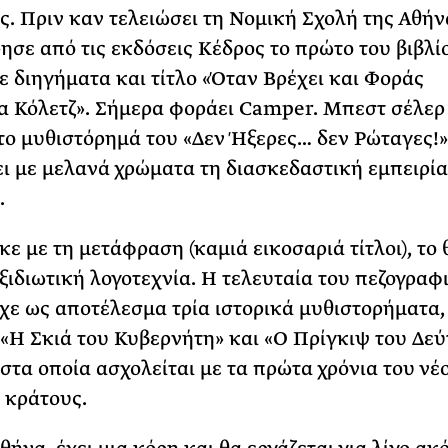
ς. Πριν καν τελειώσει τη Νομική Σχολή της Αθήν
σε από τις εκδόσεις Κέδρος το πρώτο του βιβλίο
ε διηγήματα και τίτλο «Όταν Βρέχει και Φοράς
 Κόλετζ». Σήμερα φοράει Camper. Μπεστ σέλερ 
το μυθιστόρημά του «Δεν Ήξερες… δεν Ρώταγες!
ι με μελανά χρώματα τη διασκεδαστική εμπειρία
.
ε με τη μετάφραση (καμιά εικοσαριά τίτλοι), το 
αξιδιωτική λογοτεχνία. Η τελευταία του πεζογραφ
ίχε ως αποτέλεσμα τρία ιστορικά μυθιστορήματα,
 «Η Σκιά του Κυβερνήτη» και «Ο Πρίγκιψ του Δε
στα οποία ασχολείται με τα πρώτα χρόνια του νέ
 κράτους.