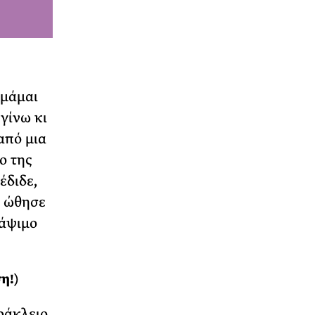
υμάμαι
γίνω κι
από μια
ο της
έδιδε,
ε ώθησε
ράψιμο
η!)
ράκλειο.