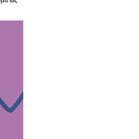
όμα ως