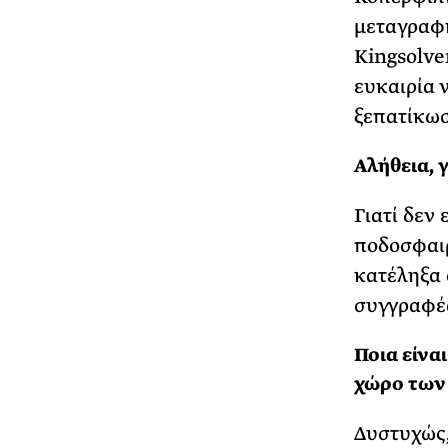
μεταγραφή
Kingsolve
ευκαιρία 
ξεπατίκωσ
Αλήθεια, 
Γιατί δεν 
ποδοσφαιρ
κατέληξα 
συγγραφέα
Ποια είνα
χώρο των
Δυστυχώς,