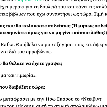
χει μεράκι για τη δουλειά του και κάνει τις καλ
εις βιβλίων που έχω συναντήσει ως τώρα. Τιμή κ
ς που θα καλούσατε σε δείπνο; (Ή μήπως σε δ
Διευκρινίστε όμως για να μη γίνει κάποιο λάθος!)
 Kafka. Θα ήθελα να μου εξηγήσει πώς κατάφερν
άντα διά του αρραβώνος.
υ θα θέλατε να έχετε γράψει;
μα και Τιμωρία».
 που διαβάζετε τώρα;
 μεταφράσει με την Ηρώ Σκάρου το «Ντέιβιντ
ντ
»
του Dickens, αυτή τη στιγμή απολαμβάνω μι