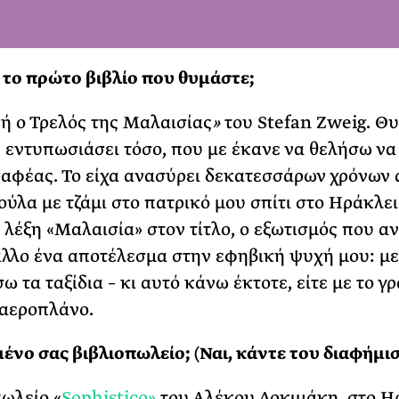
ι το πρώτο βιβλίο που θυμάστε;
 ή ο Τρελός της Μαλαισίας
»
του Stefan Zweig. Θ
χε εντυπωσιάσει τόσο, που με έκανε να θελήσω να 
αφέας. Το είχα ανασύρει δεκατεσσάρων χρόνων 
ούλα με τζάμι στο πατρικό μου σπίτι στο Ηράκλει
 λέξη «Μαλαισία» στον τίτλο, ο εξωτισμός που αν
άλλο ένα αποτέλεσμα στην εφηβική ψυχή μου: μ
 τα ταξίδια – κι αυτό κάνω έκτοτε, είτε με το γ
ο αεροπλάνο.
ένο σας βιβλιοπωλείο; (Ναι, κάντε του διαφήμισ
πωλείο «
Sophistico»
του Αλέκου Δοκιμάκη, στο Η