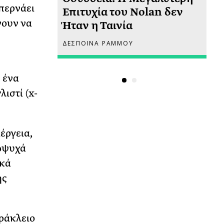
 περνάει
 πριν
Επιτυχία του Nolan δεν
Φω
νουν να
Ήταν η Ταινία
Ακ
ΔΕΣΠΟΙΝΑ ΡΑΜΜΟΥ
ΡΙ
ο ένα
ιστί (x-
έργεια,
σώψυχά
ικά
ης
ράκλειο