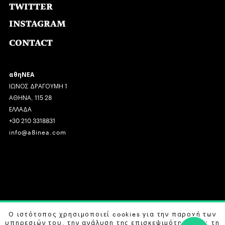
TWITTER
INSTAGRAM
CONTACT
αθηΝΕΑ
ΙΩΝΟΣ ΔΡΑΓΟΥΜΗ 1
ΑΘΗΝΑ, 115 28
ΕΛΛΑΔΑ
+30 210 3318831
info@a8inea.com
COPYRIGHT © 2026 αθηΝΕΑ, ALL RIGHTS RESERVED.
Ο ιστότοπος χρησιμοποιεί cookies για την παροχή των
υπηρεσιών του, την ανάλυση της επισκεψιμότητας και τη
DESIGN BY
G DESIGN STUDIO
. DEVELOPED BY
B LABS
.