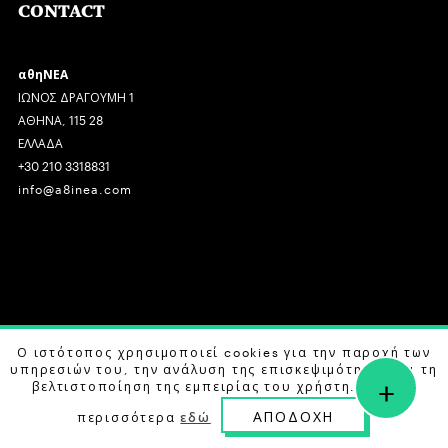
CONTACT
αθηΝΕΑ
ΙΩΝΟΣ ΔΡΑΓΟΥΜΗ 1
ΑΘΗΝΑ, 115 28
ΕΛΛΑΔΑ
+30 210 3318831
info@a8inea.com
COPYRIGHT © 2026 αθηΝΕΑ, ALL RIGHTS RESERVED.
Ο ιστότοπος χρησιμοποιεί cookies για την παροχή των
υπηρεσιών του, την ανάλυση της επισκεψιμότητας και τη
+
DESIGN BY
G DESIGN STUDIO
. DEVELOPED BY
B LABS
.
βελτιστοποίηση της εμπειρίας του χρήστη. Μάθετε
ΑΠΟΔΟΧΗ
περισσότερα
εδώ