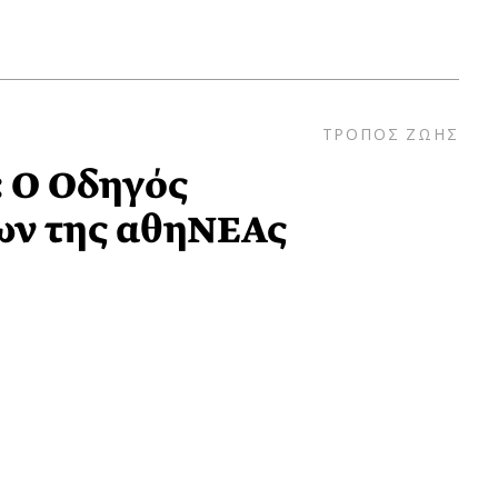
ΤΡΟΠΟΣ ΖΩΗΣ
 Ο Οδηγός
ων της αθηΝΕΑς