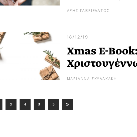
ΑΡΗΣ ΓΑΒΡΙΕΛΑΤΟΣ
18/12/19
Xmas E-Book:
Χριστουγένν
ΜΑΡΙΑΝΝΑ ΣΚΥΛΑΚΑΚΗ
3
4
5