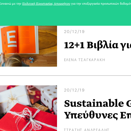
ΑΘΗΝΕΑ
υναινώ με την
Πολιτική Προστασίας Απορρήτου
για την επεξεργασία προσωπικών δεδομέ
20/12/19
12+1 Βιβλία γ
ΕΛΕΝΑ ΤΣΑΓΚΑΡΑΚΗ
20/12/19
Sustainable G
Υπεύθυνες Ε
ΣΤΡΑΤΗΣ ΑΝΔΡΕΑΔΗΣ