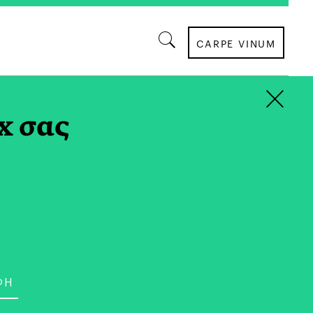
CARPE VINUM
×
x σας
ΠΟΛΙΤΙΣΜΟΣ
fe ERB: Δράσεις με
ία