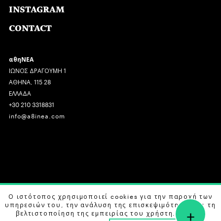
INSTAGRAM
CONTACT
αθηΝΕΑ
ΙΩΝΟΣ ΔΡΑΓΟΥΜΗ 1
ΑΘΗΝΑ, 115 28
ΕΛΛΑΔΑ
+30 210 3318831
info@a8inea.com
COPYRIGHT © 2026 αθηΝΕΑ, ALL RIGHTS RESERVED.
Ο ιστότοπος χρησιμοποιεί cookies για την παροχή των
υπηρεσιών του, την ανάλυση της επισκεψιμότητας και τη
+
DESIGN BY
G DESIGN STUDIO
. DEVELOPED BY
B LABS
.
βελτιστοποίηση της εμπειρίας του χρήστη. Μάθετε