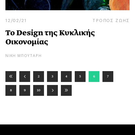
12/02/21
ΤΡΟΠΟΣ ΖΩΗΣ
To Design της Κυκλικής
Oικονομίας
ΝΙΚΗ ΜΠΟΥΤΑΡΗ
2
3
4
5
6
7
8
9
10