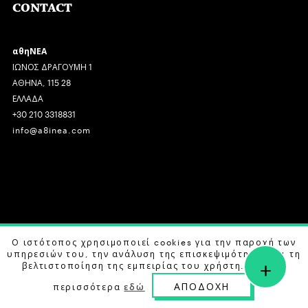
CONTACT
αθηΝΕΑ
ΙΩΝΟΣ ΔΡΑΓΟΥΜΗ 1
ΑΘΗΝΑ, 115 28
ΕΛΛΑΔΑ
+30 210 3318831
info@a8inea.com
COPYRIGHT © 2026 αθηΝΕΑ, ALL RIGHTS RESERVED.
Ο ιστότοπος χρησιμοποιεί cookies για την παροχή των
υπηρεσιών του, την ανάλυση της επισκεψιμότητας και τη
+
DESIGN BY
G DESIGN STUDIO
. DEVELOPED BY
B LABS
.
βελτιστοποίηση της εμπειρίας του χρήστη. Μάθετε
ΑΠΟΔΟΧΗ
περισσότερα
εδώ