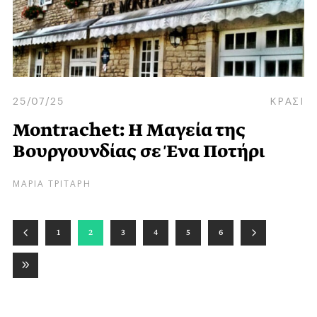
25/07/25
ΚΡΑΣΙ
Montrachet: Η Μαγεία της
Βουργουνδίας σε Ένα Ποτήρι
ΜΑΡΙΑ ΤΡΙΤΑΡΗ
1
2
3
4
5
6