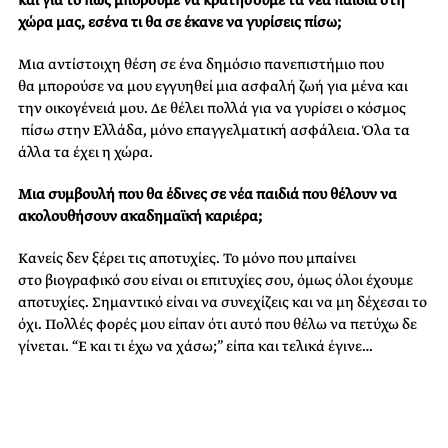
και για το πώς μπορούμε να κρατήσουμε τα νέα παιδιά στη
χώρα μας, εσένα τι θα σε έκανε να γυρίσεις πίσω;
​Μια
αντίστοιχη θέση σε
ένα​
δημόσιο
πανεπιστήμιο​
που
θα
μπορούσε να μου εγγυηθεί μια
ασφαλή​
ζωή για μένα και
την
οικογένειά
μου. Δε θέλει πολλά για να γυρίσει ο
κόσμος​
πίσω στην
Ελλάδα​
, μόνο επαγγελματική
ασφάλεια​.
Όλα τα
άλλα τα έχει η
χώρα.​
Μια
συμβουλή​
που θα έδινες σε νέα παιδιά που θέλουν να
ακολουθήσουν ακαδημαϊκή
καριέρα;​
Κανείς δεν ξέρει τις αποτυχίες. Το μόνο
​που
μπαίνει
στο
βιογραφικό σου είναι οι επιτυχίες σου,
​όμως όλοι
έχουμε
αποτυχίες. Σημαντικό είναι να συνεχίζεις και να μη δέχεσαι το
όχι. Πολλές φορές μου είπαν ότι αυτό που θέλω να πετύχω δε
γίνεται. “Ε και
τι
έχω να χάσω;” είπα και τελικά έγινε… ​