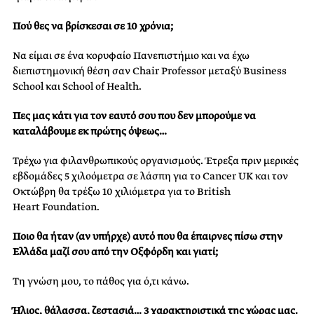
Πού θες να βρίσκεσαι σε 10 χρόνια;
Να είμαι σε
ένα
κορυφαίο Πανεπιστήμιο
​και
να έχω
διεπιστημονική θέση σαν
​Chair
Professor
​μεταξύ
​Β​usiness
School​
και School of Health.
Πες μας κάτι για τον εαυτό σου που δεν μπορούμε να
καταλάβουμε εκ πρώτης
όψεως…
Τρέχω για φιλανθρωπικούς οργανισμούς. Έτρεξα πριν μερικές
εβδομάδες
​5
χιλοόμετρα
σε λάσπη για το Cancer
UK​
και τον
Οκτώβρη θα
τρέξω​
10
χιλιόμετρα
για το British
Heart
Foundation​.​
Ποιο θα ήταν (αν υπήρχε) αυτό που θα έπαιρνες πίσω στην
Ελλάδα μαζί σου από την Οξφόρδη και γιατί;
Τη γνώση μου, το πάθος για ό,τι
κάνω​.​
Ήλιος, θάλασσα,
ζεστασιά…
3 χαρακτηριστικά της χώρας μας.