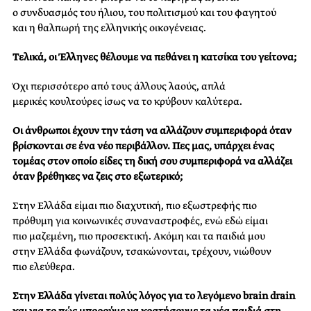
ο
συνδυασμός
του ήλιου, του πολιτισμού και
το​υ​
φαγητού​
και
η θαλπωρή της ελληνικής
οικογένειας​.​
Τελικά, οι Έλληνες θέλουμε να πεθάνει η κατσίκα του γείτονα;
Όχι περισσότερο από τους
άλλους​
λαούς​
, απλά
μερικές
κουλτούρες ίσως να το κρύβουν
καλύτερα​.​
Οι άνθρωποι έχουν την τάση να αλλάζουν συμπεριφορά όταν
βρίσκονται σε ένα νέο περιβάλλον. Πες μας, υπάρχει ένας
τομέας στον οποίο είδες τη δική σου συμπεριφορά να αλλάζει
όταν βρέθηκες να ζεις στο εξωτερικό;
Στην Ελλάδα είμαι πιο διαχυτική, πιο εξωστρεφής πιο
πρόθυμη για κοινωνικές συναναστροφές,
​ενώ
εδώ είμαι
πιο
μαζεμένη, πιο
προσεκτική​
. Ακόμη και τα παιδιά μου
στην
Ελλάδα φωνάζουν,
τσακ​ώ​νονται​
, τρέχουν, νιώθουν
πιο
ελεύθερα.​
Στην Ελλάδα γίνεται πολύς λόγος για το λεγόμενο brain drain