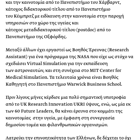
και την
καινοτομία
από
το Πανεπιστήμιο του
Χάρβαρντ​
,
κάτοχος διδακτορικού τίτλου από το Πανεπιστήμιο
του
Κέιμπριτζ
με ειδίκευση στην καινοτομία
​στην
παροχή
υπηρεσιών
στο
χώρο της υ
γείας​
και
κάτοχος
μεταδιδακτορικού
τίτλου (p
ostdoc​
)
από το
Πανεπιστήμιο της
Οξφόρδης.​
Μεταξύ άλλων έχει εργαστεί ως Βοηθός Έρευνας (
​Research
Assistant​
)​ για
ένα
πρόγραμμα της NASA
​που
είχε ως στόχο να
σχεδιάσει Virtual Simulation για
​την
εκπαίδευση
των
αστροναυτών, και στη συνέχεια στο
​MIT
Center for
Medical
Simulation​
. Τα τελευταία χρόνια είναι Βοηθός
Καθηγητή στο Πανεπιστήμιο Warwick Business School.
Πριν
λίγους μήνες κέρδισε μια πολύ σημαντική υποτροφία
από το
UK
Research Innovation
UKR​Ι
ύψους, ενώ, ως
μία
εκ
των 60
​Future
Leaders, θα κάνει έρευνα στο κομμάτι της
καινοτομίας
​στην
υγεία, με έμφαση στη συνεργασία
δημοσίου τομέα
​και
φιλανθρωπικ​ών​
οργανισμ​ών​​
.
Λατρεύει την επινοητικότητα των Ελλήνων, δε δέχεται το όχι