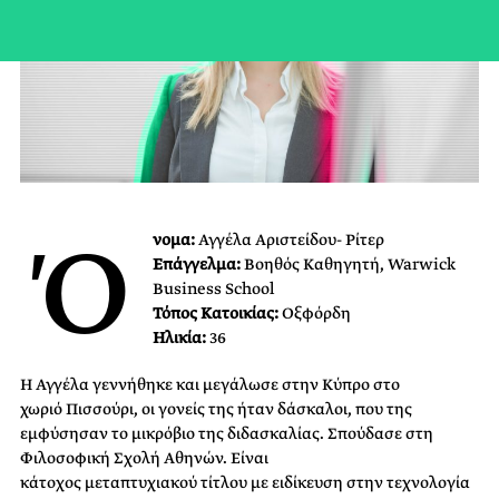
Ό
νομα:
Αγγέλα Αριστείδου- Ρίτερ
Επάγγελμα:
Βοηθός Καθηγητή, Warwick
Business School
Τόπος Κατοικίας:
Οξφόρδη
Ηλικία:
36
Η Αγγέλα γεννήθηκε και μεγάλωσε στην Κύπρο στο
χωριό
Πισσούρι​,
οι γονείς της ήταν δάσκαλοι, που της
εμφύσησαν το μικρόβιο της διδασκαλίας. Σπούδασε στη
Φιλοσοφική Σχολή Αθηνών. Είναι
κάτοχος
μεταπτυχιακού
τίτλου με
ειδίκευση​
​στην
τεχνολογία