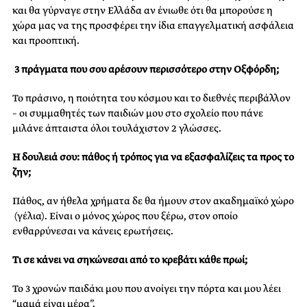
και θα
γύρναγε
στην Ελλάδα αν ένιωθε ότι θα μπορούσε η
χώρα μας να της προσφέρει την ίδια επαγγελματική ασφάλεια
και προοπτική.
​
​3
πράγματα που σου αρέσουν περισσότερο
στ​ην
Οξφόρδη​
;
​Το​
πράσινο, η ποιότητα του κόσμου και το διεθνές περιβάλλον
–
​οι
συμμαθητές των παιδιών μου
​στο
σχολείο
​που
πάνε
μιλάνε
​άπταιστα
όλοι
τουλάχιστον 2
γλώσσες​.
Η δουλειά σου: πάθος ή τρόπος για να εξασφαλίζεις τα προς το
ζην;
Πάθος, αν ήθελα χρήματα δε θα ήμουν στον ακαδημαϊκό
χώρο​
(γέλια).
​​Ε​ίναι
ο μόνος χώρος που ξέρω, στον οποίο
ενθαρρύνεσαι να κάνεις ερωτήσεις.
Τι σε κάνει να σηκώνεσαι από το κρεβάτι κάθε πρωί;
Το 3 χρονών παιδάκι μου που ανοίγει την πόρτα και μου λέει
“μαμά είναι μέρα”.