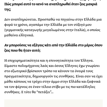
Πώς μπορεί αυτό το κενό να αναπληρωθεί όταν ζεις μακριά
της;
​Δεν
αναπληρώνεται.
​Προσπαθώ
να πηγαίνω στην Ελλάδα μια
φορά το χρόνο,
​αγαπάμε
την Ελλάδα με τον σύζυγό μου
(γερμανικής καταγωγής μεγαλωμένος στην Ιταλία)​,
​ο
οποίος
μαθαίνει ε
λληνικά​.​
Αν μπορούσες να εξάγεις κάτι από την Ελλάδα στο μέρος όπου
ζεις ποιο θα ήταν αυτό;
​Η
​ε​πιχειρηματικότητα​
και
η​
επινοητικότητα​
του Έλληνα.
Είμαστε πολυμήχανος λαός και όσους Έλληνες έχω γνωρίσει
στο εξωτερικό βρίσκουν τρόπο να κάνουν τα όνειρά τους
πραγματικότητα, δημιουργούν τις συνθήκες. Είναι σαν να έχει
μάθει κάποιος να τρέχει στην άμμο στην Ελλάδα και ξαφνικά
να τον φέρνεις σε έναν τέλειο στίβο με τις πιο κατάλληλες
συνθήκες. Ε τότε θα “πετάξει”… ​