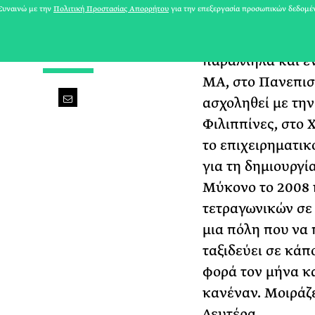
υναινώ με την
Πολιτική Προστασίας Απορρήτου
για την επεξεργασία προσωπικών δεδομέ
που ασχολείται μ
διάρκεια του δεύ
BALOO TO GET YOU THROUGH
παράλληλα και έν
MA, στο Πανεπιστ
ασχοληθεί με την
Φιλιππίνες, στο 
το επιχειρηματικ
για τη δημιουργί
Μύκονο το 2008 κ
τετραγωνικών σε 
μια πόλη που να 
ταξιδεύει σε κάπ
φορά τον μήνα κα
κανέναν. Μοιράζε
Δευτέρα.