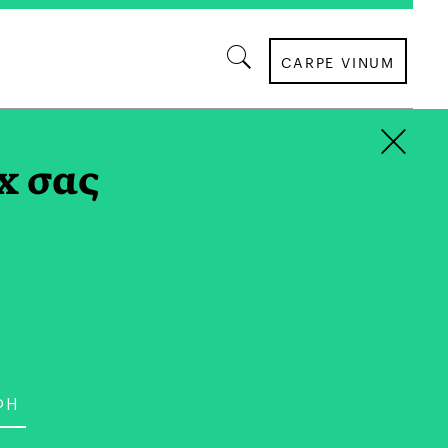
CARPE VINUM
×
x σας
σαρη μεγάλωσε στην Αθήνα, αλλά ζει στο
005, όταν έφτασε στην πόλη αυτή για να
εκτονική στο Πανεπιστήμιο του Λονδίνου
μένα στην Bartlett School of Architecture.
ε στην ΥΟΟ, εταιρεία του Philippe Starck