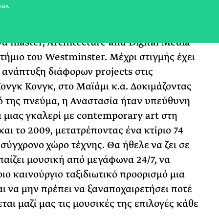
νων.
ε residential developments. Κατά τη
τερου χρόνου της στην ΥΟΟ έκανε
α master, Architecture and Digital Media
ήμιο του Westminster. Μέχρι στιγμής έχει
 ανάπτυξη διάφορων projects στις
Χονγκ Κονγκ, στο Μαϊάμι κ.α. Δοκιμάζοντας
ό της πνεύμα, η Αναστασία ήταν υπεύθυνη
α μιας γκαλερί με contemporary art στη
αι το 2009, μετατρέποντας ένα κτίριο 74
σύγχρονο χώρο τέχνης. Θα ήθελε να ζει σε
παίζει μουσική από μεγάφωνα 24/7, να
οιο καινούργιο ταξιδιωτικό προορισμό μια
ι να μην πρέπει να ξαναποχαιρετήσει ποτέ
ται μαζί μας τις μουσικές της επιλογές κάθε