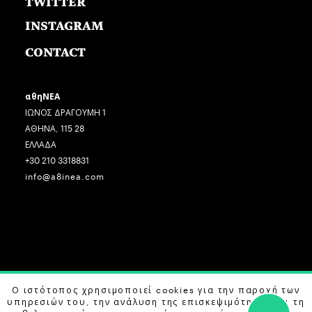
TWITTER
INSTAGRAM
CONTACT
αθηΝΕΑ
ΙΩΝΟΣ ΔΡΑΓΟΥΜΗ 1
ΑΘΗΝΑ, 115 28
ΕΛΛΑΔΑ
+30 210 3318831
info@a8inea.com
COPYRIGHT © 2026 αθηΝΕΑ, ALL RIGHTS RESERVED.
Ο ιστότοπος χρησιμοποιεί cookies για την παροχή των
υπηρεσιών του, την ανάλυση της επισκεψιμότητας και τη
DESIGN BY
G DESIGN STUDIO
. DEVELOPED BY
B LABS
.