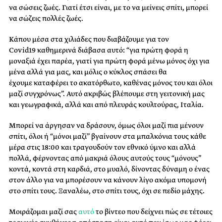
να σώσεις ζωές. Γιατί έτσι είναι, με το να μείνεις σπίτι, μπορεί
να σώζεις πολλές ζωές.
Κάπου μέσα στα χιλιάδες που διαβάζουμε για τον
Covid19 καθημερινά διάβασα αυτό: “για πρώτη φορά η
μοναξιά έχει παρέα, γιατί για πρώτη φορά μένω μόνος όχι για
μένα αλλά για μας, και μόλις ο κύκλος σπάσει θα
έχουμε καταφέρει το ακατόρθωτο, καθένας μόνος του και όλοι
μαζί συγχρόνως”. Αυτό ακριβώς βλέπουμε στη γειτονική μας
και γεωγραφικά, αλλά και από πλευράς κουλτούρας, Ιταλία.
Μπορεί να άργησαν να δράσουν, όμως όλοι μαζί πια μένουν
σπίτι, όλοι ή “μόνοι μαζί” βγαίνουν στα μπαλκόνια τους κάθε
μέρα στις 18:00 και τραγουδούν τον εθνικό ύμνο και αλλά
πολλά, φέρνοντας από μακριά όλους αυτούς τους “μόνους”
κοντά, κοντά στη καρδιά, στο μυαλό, δίνοντας δύναμη ο ένας
στον άλλο για να μπορέσουν να κάνουν λίγο ακόμα υπομονή
στο σπίτι τους. Ξαναλέω, στο σπίτι τους, όχι σε πεδίο μάχης.
Μοιράζομαι μαζί σας
αυτό
το βίντεο που δείχνει πώς σε τέτοιες