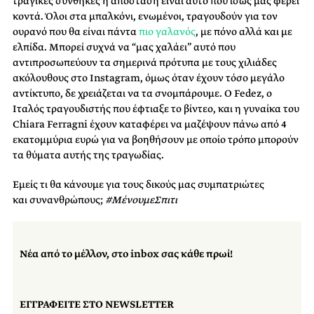
τραγικές συνθήκες η απόσταση είναι αυτό που ίσως μας φέρει
κοντά. Όλοι στα μπαλκόνι, ενωμένοι, τραγουδούν για τον
ουρανό που θα είναι πάντα
πιο γαλανός
, με πόνο αλλά και με
ελπίδα. Μπορεί συχνά να “μας χαλάει” αυτό που
αντιπροσωπεύουν τα σημερινά πρότυπα με τους χιλιάδες
ακόλουθους στο Instagram, όμως όταν έχουν τόσο μεγάλο
αντίκτυπο, δε χρειάζεται να τα σνομπάρουμε. Ο Fedez, ο
Ιταλός τραγουδιστής που έφτιαξε το βίντεο, και η γυναίκα του
Chiara Ferragni έχουν καταφέρει να μαζέψουν πάνω από 4
εκατομμύρια ευρώ για να βοηθήσουν με οποίο τρόπο μπορούν
τα θύματα αυτής της τραγωδίας.
Εμείς τι θα κάνουμε για τους δικούς μας συμπατριώτες
και συνανθρώπους;
#
ΜένουμεΣπιτι
Νέα από το μέλλον, στο inbox σας κάθε πρωί!
ΕΓΓΡΑΦΕΙΤΕ ΣΤΟ NEWSLETTER