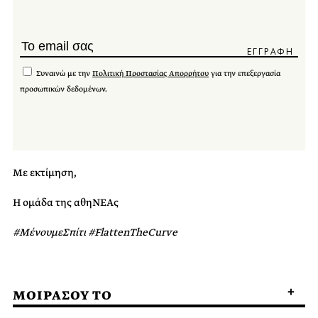
Συναινώ με την
Πολιτική Προστασίας Απορρήτου
για την επεξεργασία
προσωπικών δεδομένων.
Με εκτίμηση,
Η ομάδα της αθηΝΕΑς
#ΜένουμεΣπίτι #FlattenTheCurve
ΜΟΙΡΑΣΟΥ ΤΟ