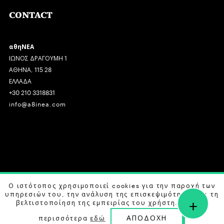
CONTACT
αθηΝΕΑ
ΙΩΝΟΣ ΔΡΑΓΟΥΜΗ 1
ΑΘΗΝΑ, 115 28
ΕΛΛΑΔΑ
+30 210 3318831
info@a8inea.com
COPYRIGHT © 2026 αθηΝΕΑ, ALL RIGHTS RESERVED.
Ο ιστότοπος χρησιμοποιεί cookies για την παροχή των
υπηρεσιών του, την ανάλυση της επισκεψιμότητας και τη
+
DESIGN BY
G DESIGN STUDIO
. DEVELOPED BY
B LABS
.
βελτιστοποίηση της εμπειρίας του χρήστη. Μάθετε
ΑΠΟΔΟΧΗ
περισσότερα
εδώ