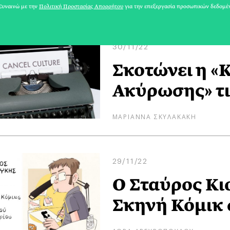
ΑΡΗΣ ΓΑΒΡΙΕΛΑΤΟΣ
υναινώ με την
Πολιτική Προστασίας Απορρήτου
για την επεξεργασία προσωπικών δεδομέ
30/11/22
Σκοτώνει η «
Ακύρωσης» τι
ΜΑΡΙΑΝΝΑ ΣΚΥΛΑΚΑΚΗ
29/11/22
Ο Σταύρος Κι
Σκηνή Κόμικ 