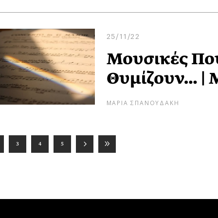
25/11/22
Μουσικές Που
Θυμίζουν… | 
ΜΑΡΙΑ ΣΠΑΝΟΥΔΑΚΗ
3
4
5