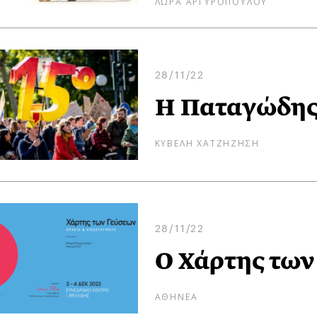
ΛΩΡΑ ΑΡΓΥΡΟΠΟΥΛΟΥ
28/11/22
Η Παταγώδης 
ΚΥΒΕΛΗ ΧΑΤΖΗΖΗΣΗ
28/11/22
Ο Χάρτης των
ΑΘΗΝΕΑ