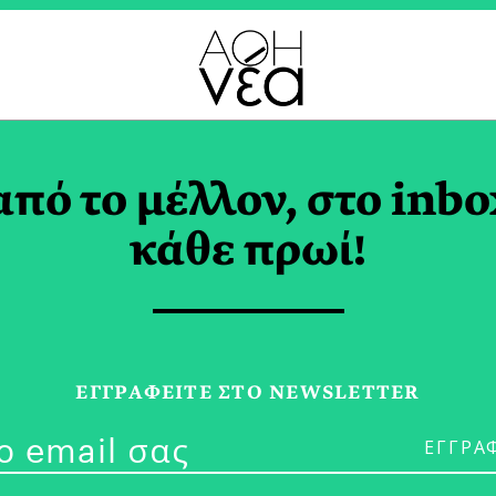
ΜΒΡΙΟΣ 2022
από το μέλλον, στο inbo
κάθε πρωί!
30/11/22
Στρατηγός Χε
ΕΓΓPΑΦΕΙΤΕ ΣΤΟ NEWSLETTER
Putin ή Νέμεσ