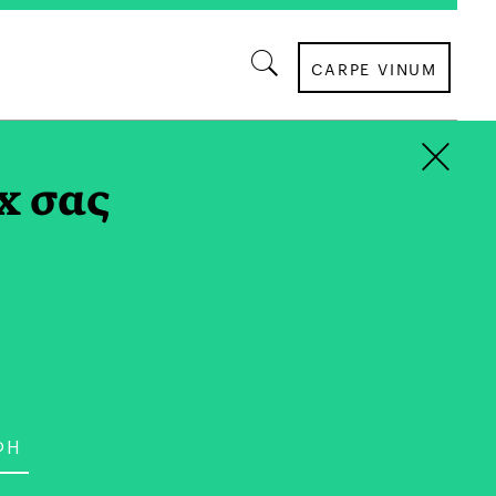
CARPE VINUM
×
x σας
ΕΠΙΚΑΙΡΟΤΗΤΑ
ιμώνας: Σύμμαχος του
ις;