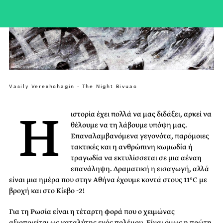
Vasily Vereshchagin - The Night Bivuac
Η
ιστορία έχει πολλά να μας διδάξει, αρκεί να
θέλουμε να τη λάβουμε υπόψη μας.
Επαναλαμβανόμενα γεγονότα, παρόμοιες
τακτικές και η ανθρώπινη κωμωδία ή
τραγωδία να εκτυλίσσεται σε μια αέναη
επανάληψη. Δραματική η εισαγωγή, αλλά
είναι μια ημέρα που στην Αθήνα έχουμε κοντά στους 11°C με
βροχή και στο Κίεβο -2!
Για τη Ρωσία είναι η τέταρτη φορά που ο χειμώνας
αξιοποιείται ως καταλύτης ενός πολέμου. Είναι όμως η πρώτη