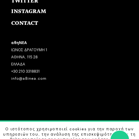
TWITTER
INSTAGRAM
CONTACT
αθηΝΕΑ
ΙΩΝΟΣ ΔΡΑΓΟΥΜΗ 1
ΑΘΗΝΑ, 115 28
ΕΛΛΑΔΑ
+30 210 3318831
info@a8inea.com
Ο ιστότοπος χρησιμοποιεί cookies για την παροχή των
COPYRIGHT © 2026 αθηΝΕΑ, ALL RIGHTS RESERVED.
υπηρεσιών του, την ανάλυση της επισκεψιμότητας και τη
DESIGN BY
G DESIGN STUDIO
. DEVELOPED BY
B LABS
.
βελτιστοποίηση της εμπειρίας του χρήστη. Μάθετε