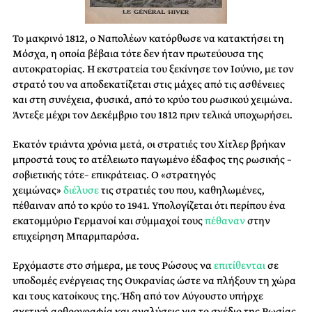
Το μακρινό 1812, ο Ναπολέων κατόρθωσε να κατακτήσει τη
Μόσχα, η οποία βέβαια τότε δεν ήταν πρωτεύουσα της
αυτοκρατορίας. Η εκστρατεία του ξεκίνησε τον Ιούνιο, με τον
στρατό του να αποδεκατίζεται στις μάχες από τις ασθένειες
και στη συνέχεια, φυσικά, από το κρύο του ρωσικού χειμώνα.
Άντεξε μέχρι τον Δεκέμβριο του 1812 πριν τελικά υποχωρήσει.
Εκατόν τριάντα χρόνια μετά, οι στρατιές του Χίτλερ βρήκαν
μπροστά τους το ατέλειωτο παγωμένο έδαφος της ρωσικής –
σοβιετικής τότε– επικράτειας. Ο «στρατηγός
χειμώνας»
διέλυσε
τις στρατιές του που, καθηλωμένες,
πέθαιναν από το κρύο το 1941. Υπολογίζεται ότι περίπου ένα
εκατομμύριο Γερμανοί και σύμμαχοί τους
πέθαναν
στην
επιχείρηση Μπαρμπαρόσα.
Ερχόμαστε στο σήμερα, με τους Ρώσους να
επιτίθενται
σε
υποδομές ενέργειας της Ουκρανίας ώστε να πλήξουν τη χώρα
και τους κατοίκους της. Ήδη από τον Αύγουστο υπήρχε
σχετική αρθρογραφία και αναλύσεις για το σχέδιο της Ρωσίας