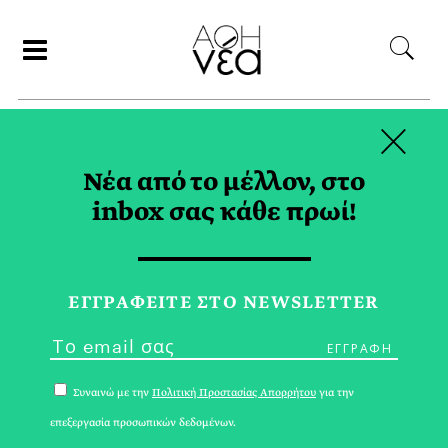
×
ΑΝΑΖΗΤΗΣΗ
Νέα από το μέλλον, στο
inbox σας κάθε πρωί!
ΡΩΣΙΑ TAG
ΕΓΓPΑΦΕΙΤΕ ΣΤΟ NEWSLETTER
Συναινώ με την
Πολιτική Προστασίας Απορρήτου
για την
επεξεργασία προσωπικών δεδομένων.