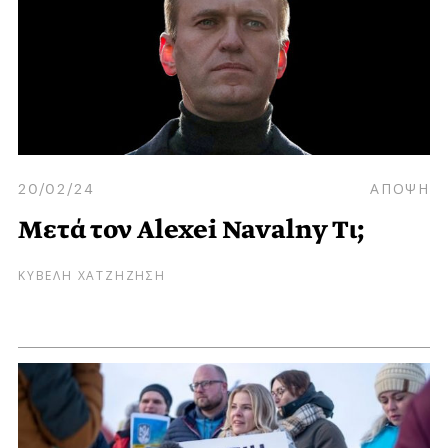
20/02/24
ΑΠΟΨΗ
Μετά τον Alexei Navalny Τι;
ΚΥΒΕΛΗ ΧΑΤΖΗΖΗΣΗ