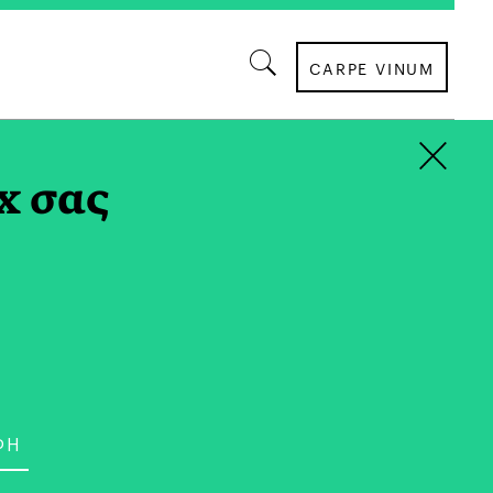
CARPE VINUM
×
x σας
ύλου είναι η μικρότερη σε ηλικία
αθηΝΕΑς. Ο χορός είναι η μεγάλη της αγάπη
α τον συνδυάζει με τις σπουδές της στο
ραιά. Είναι κάτοχος του Diploma in Dance
n του ISTD.