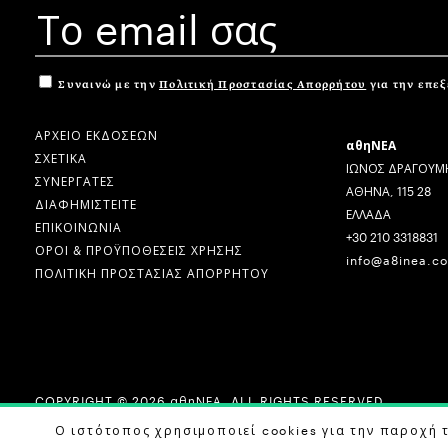
Συναινώ με την
Πολιτική Προστασίας Απορρήτου
για την επε
ΑΡΧΕΙΟ ΕΚΔΟΣΕΩΝ
αθηΝΕΑ
ΣΧΕΤΙΚΑ
ΙΩΝΟΣ ΔΡΑΓΟΥΜΗ
ΣΥΝΕΡΓΑΤΕΣ
ΑΘΗΝΑ, 115 28
ΔΙΑΦΗΜΙΣΤΕΙΤΕ
ΕΛΛΑΔΑ
ΕΠΙΚΟΙΝΩΝΙΑ
+30 210 3318831
ΟΡΟΙ & ΠΡΟΫΠΟΘΕΣΕΙΣ ΧΡΗΣΗΣ
info@a8inea.c
ΠΟΛΙΤΙΚΗ ΠΡΟΣΤΑΣΙΑΣ ΑΠΟΡΡΗΤΟΥ
COPYRIGHT © 2026 αθηΝΕΑ, ALL RIGHTS RESERVED.
DESIGN BY
G DESIGN STUDIO
. DEVELOPED BY
B LABS
.
Ο ιστότοπος χρησιμοποιεί cookies για την παροχή 