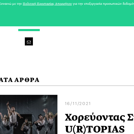
υναινώ με την
Πολιτική Προστασίας Απορρήτου
για την επεξεργασία προσωπικών δεδομέ
D FOR DANCE
ΑΤΑ ΑΡΘΡΑ
16/11/2021
Χορεύοντας Σ
U(R)TOPIAS