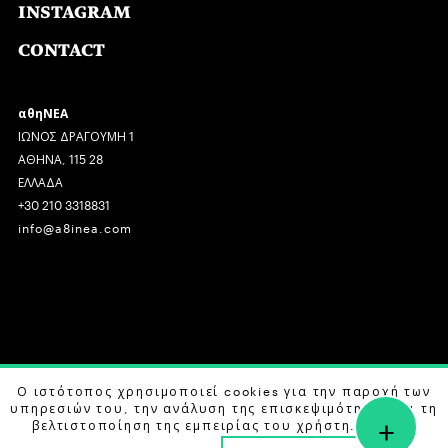
INSTAGRAM
CONTACT
αθηΝΕΑ
ΙΩΝΟΣ ΔΡΑΓΟΥΜΗ 1
ΑΘΗΝΑ, 115 28
ΕΛΛΑΔΑ
+30 210 3318831
info@a8inea.com
COPYRIGHT © 2026 αθηΝΕΑ, ALL RIGHTS RESERVED.
Ο ιστότοπος χρησιμοποιεί cookies για την παροχή των
υπηρεσιών του, την ανάλυση της επισκεψιμότητας και τη
+
DESIGN BY
G DESIGN STUDIO
. DEVELOPED BY
B LABS
.
βελτιστοποίηση της εμπειρίας του χρήστη. Μάθετε