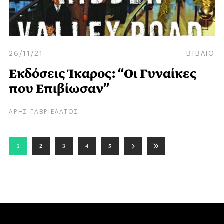
26/11/21
ΒΙΒΛΙΟ
Εκδόσεις Ίκαρος: “Οι Γυναίκες
που Επιβίωσαν”
ΑΡΗΣ ΓΑΒΡΙΕΛΑΤΟΣ
1
2
3
4
5