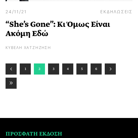
24/11/21
ΕΚΔΗΛΩΣΕΙΣ
“She’s Gone”: Κι Όμως Είναι
Ακόμη Εδώ
ΚΥΒΕΛΗ ΧΑΤΖΗΖΗΣΗ
1
2
3
4
5
6
ΠΡΟΣΦΑΤΗ ΕΚΔΟΣΗ