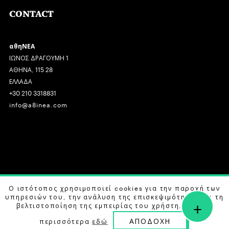
CONTACT
αθηΝΕΑ
ΙΩΝΟΣ ΔΡΑΓΟΥΜΗ 1
ΑΘΗΝΑ, 115 28
ΕΛΛΑΔΑ
+30 210 3318831
info@a8inea.com
COPYRIGHT © 2026 αθηΝΕΑ, ALL RIGHTS RESERVED.
Ο ιστότοπος χρησιμοποιεί cookies για την παροχή των
υπηρεσιών του, την ανάλυση της επισκεψιμότητας και τη
+
DESIGN BY
G DESIGN STUDIO
. DEVELOPED BY
B LABS
.
βελτιστοποίηση της εμπειρίας του χρήστη. Μάθετε
ΑΠΟΔΟΧΗ
περισσότερα
εδώ