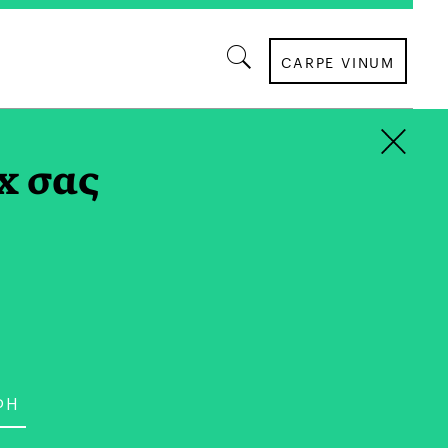
CARPE VINUM
×
x σας
σπουδάζει Ιστορία και Θεωρία της Τέχνης.
ρο και το τραγούδι, είναι φανατική
ταν δεν πολεμάει με τις λέξεις μάχεται στο
πορούσε να ταξιδέψει στο χρόνο θα
ν Βικτωριανή εποχή.