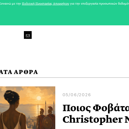
υναινώ με την
Πολιτική Προστασίας Απορρήτου
για την επεξεργασία προσωπικών δεδομέ
ΑΤΑ ΑΡΘΡΑ
05/06/2026
Ποιος Φοβάτα
Christopher 