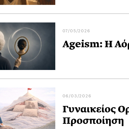
07/05/2026
Ageism: Η Α
06/03/2026
Γυναικείος Oρ
Προσποίηση