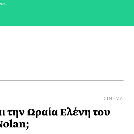
νων.
ΣΙΝΕΜΑ
ι την Ωραία Ελένη του
Nolan;