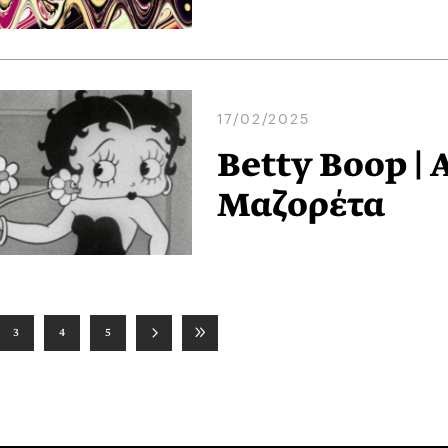
17/02/2025
Betty Boop |
Μαζορέτα
3
4
5