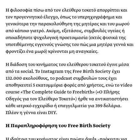
Η φιλοσοφία πίσω από τον ελεύθερο τοκετό απορρίπτει και
τον προγεννητικό έλεγχο, όπως το υπερηχογράφημα και
γενικότερα την παρακολούθηση της μητέρας και του μωρού
από κάποιο γιατρό. Ακόμη, εξετάσεις, συμβουλές υγείας ή
οποιαδήποτε ψυχολογική προετοιμασία (εκτός φυσικά της
υποτιθέμενης εγγενούς γνώσης του πώς μια μητέρα γεννά και
φροντίζει ένα μωρό) κρίνονται μη αναγκαίες.
Η διάδοση του κινήματος του ελεύθερου τοκετού έγινε μέσα
από τα social. Το Instagram της Free Birth Society έχει
132.000 ακολούθους, το podcast συμβουλών τους έχει
αποθηκευτεί 5 εκατομμύρια φορές από χρήστες, ενώ το video
course «The Complete Guide to Freebirth» («Ο Πλήρης
Οδηγός για τον Ελεύθερο Τοκετό») ήρθε να αντικαταστήσει
κάθε ιατρικό εγχειρίδιο ή επαγγελματία για 399 δολάρια.
Πλέον η γέννα είναι DIY.
Η Παραπληροφόρηση του Free Birth Society
Η ιδρύτρια του κινήματος είναι πρώην doula –πρόκειται για