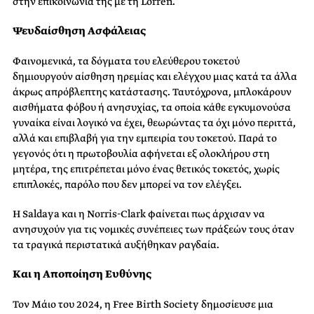
στην επικοινωνία της με τη Lorren.
Ψευδαίσθηση Ασφάλειας
Φαινομενικά, τα δόγματα του ελεύθερου τοκετού
δημιουργούν αίσθηση ηρεμίας και ελέγχου μιας κατά τα άλλα
άκρως απρόβλεπτης κατάστασης. Ταυτόχρονα, μπλοκάρουν
αισθήματα φόβου ή ανησυχίας, τα οποία κάθε εγκυμονούσα
γυναίκα είναι λογικό να έχει, θεωρώντας τα όχι μόνο περιττά,
αλλά και επιβλαβή για την εμπειρία του τοκετού. Παρά το
γεγονός ότι η πρωτοβουλία αφήνεται εξ ολοκλήρου στη
μητέρα, της επιτρέπεται μόνο ένας θετικός τοκετός, χωρίς
επιπλοκές, παρόλο που δεν μπορεί να τον ελέγξει.
Η Saldaya και η Norris-Clark φαίνεται πως άρχισαν να
ανησυχούν για τις νομικές συνέπειες των πράξεών τους όταν
τα τραγικά περιστατικά αυξήθηκαν ραγδαία.
Και η Αποποίηση Ευθύνης
Τον Μάιο του 2024, η Free Birth Society δημοσίευσε μια