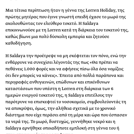
Μια τέτοια περίπτωση ήταν η γέννα της Lorren Holiday, της
πρώτης μητέρας που έγινε γνωστή επειδή έχασε το μωρό της
ακολουθώντας τον ελεύθερο τοκετό. Η Saldaya
επικοινωνούσε με τη Lorren κατά τη διάρκεια του τοκετού της,
καθώς βίωνε μια πολύ δύσκολη εμπειρία και ζητούσε
καθοδήγηση.
Η Saldaya την προέτρεψε να μη σκέφτεται τον πόνο, ενώ την
ενθάρρυνε να συνεχίσει λέγοντάς της πως «Θα πρέπει να
πεθάνεις 1.000 φορές και να αφήσεις πίσω όλα όσα νομίζεις
ότι δεν μπορείς να κάνεις». Έπειτα από πολλά παράπονα και
περιγραφές ανθυγιεινών, επώδυνων και επικίνδυνων
καταστάσεων που υπέστη η Lorren στη διάρκεια των 6
ημερών ενεργού τοκετού της, η Saldaya επιτέλους την
παρότρυνε να επισκεφτεί το νοσοκομείο, συμβουλεύοντάς τη
να αποκρύψει, όμως, την αλήθεια σχετικά με το χρονικό
διάστημα που είχε περάσει από τη μέρα και ώρα που έσπασαν
τα νερά της. Το μωρό, δυστυχώς, γεννήθηκε νεκρό και η
Saldaya αρνήθηκε οποιαδήποτε εμπλοκή στη γέννα του ή