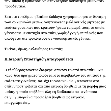
την οποία η εμπιστοσύνη στην ιατρική κοινότητα μειωνόταν
προοδευτικά.
Σε αυτό το κλίμα, η Emilee Saldaya χρησιμοποίησε τη δύναμη
των κοινωνικών μέσων, γοητεύοντας μελλοντικές μητέρες με
εικόνες γυναικών που κρατούν ήρεμα τα μωρά τους, τα οποία
γέννησαν με επιτυχία στο σπίτι, χωρίς άγχη ή επιπλοκές που
ακούγεται ότι προκύπτουν σε νοσοκομειακές γέννες.
Τι είναι, όμως, ο ελεύθερος τοκετός;
Η Ιατρική Υποστήριξη Απαγορεύεται
Ο ελεύθερος τοκετός διαφέρει από τον τοκετό στο σπίτι. Ενώ
και οι δύο πραγματοποιούνται στο περιβάλλον του σπιτιού της
εκάστοτε γυναίκας –και όχι το νοσοκομείο–, ο τοκετός στο
σπίτι υποστηρίζεται και από ιατρική βοήθεια με τη μορφή μιας
μαίας, η οποία επιβλέπει όλη τη διαδικασία και ανά πάσα
στιγμή μπορεί να προσφέρει βοήθεια ως ιατρικός
επαγγελματίας.