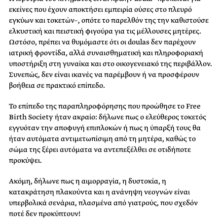
εκείνες που έχουν αποκτήσει εμπειρία ούσες στο πλευρό
εγκύων και τοκετών–, οπότε το παρελθόν της την καθιστούσε
ελκυστική και πειστική φιγούρα για τις μέλλουσες μητέρες.
Ωστόσο, πρέπει να θυμόμαστε ότι οι doulas δεν παρέχουν
ιατρική φροντίδα, αλλά συναισθηματική και πληροφοριακή
υποστήριξη στη γυναίκα και στο οικογενειακό της περιβάλλον.
Συνεπώς, δεν είναι ικανές να παρέμβουν ή να προσφέρουν
βοήθεια σε πρακτικό επίπεδο.
Το επίπεδο της παραπληροφόρησης που προώθησε το Free
Birth Society ήταν ακραίο: δήλωνε πως ο ελεύθερος τοκετός
εγγυόταν την αποφυγή επιπλοκών ή πως η ύπαρξή τους θα
ήταν αυτόματα αντιμετωπίσιμη από τη μητέρα, καθώς το
σώμα της ξέρει αυτόματα να αντεπεξέλθει σε οτιδήποτε
προκύψει.
Ακόμη, δήλωνε πως η αιμορραγία, η δυστοκία, η
κατακράτηση πλακούντα και η ανάνηψη νεογνών είναι
υπερβολικά σενάρια, πλασμένα από γιατρούς, που σχεδόν
ποτέ δεν προκύπτουν!