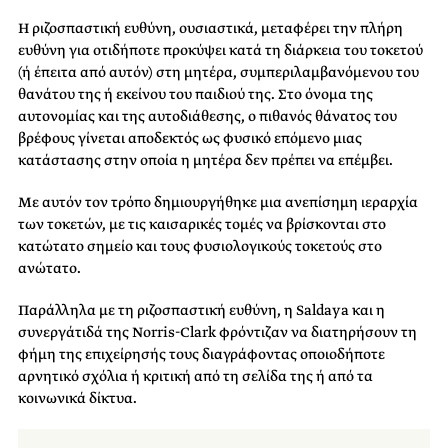
Η ριζοσπαστική ευθύνη, ουσιαστικά, μεταφέρει την πλήρη
ευθύνη για οτιδήποτε προκύψει κατά τη διάρκεια του τοκετού
(ή έπειτα από αυτόν) στη μητέρα, συμπεριλαμβανόμενου του
θανάτου της ή εκείνου του παιδιού της. Στο όνομα της
αυτονομίας και της αυτοδιάθεσης, ο πιθανός θάνατος του
βρέφους γίνεται αποδεκτός ως φυσικό επόμενο μιας
κατάστασης στην οποία η μητέρα δεν πρέπει να επέμβει.
Με αυτόν τον τρόπο δημιουργήθηκε μια ανεπίσημη ιεραρχία
των τοκετών, με τις καισαρικές τομές να βρίσκονται στο
κατώτατο σημείο και τους φυσιολογικούς τοκετούς στο
ανώτατο.
Παράλληλα με τη ριζοσπαστική ευθύνη, η Saldaya και η
συνεργάτιδά της Norris-Clark φρόντιζαν να διατηρήσουν τη
φήμη της επιχείρησής τους διαγράφοντας οποιοδήποτε
αρνητικό σχόλια ή κριτική από τη σελίδα της ή από τα
κοινωνικά δίκτυα.