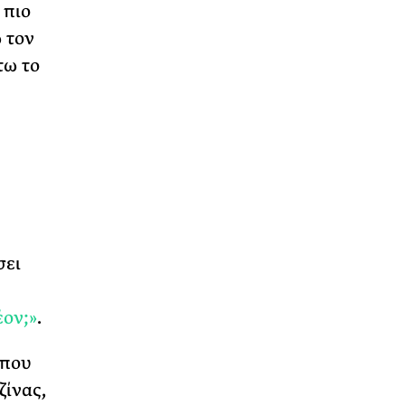
 πιο
 τον
τω το
σει
έον;»
.
 που
ζίνας,