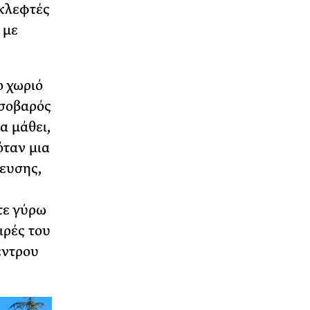
 κλεφτές
 με
ο χωριό
 σοβαρός
α μάθει,
όταν μια
ευσης,
τε γύρω
ιρές του
έντρου