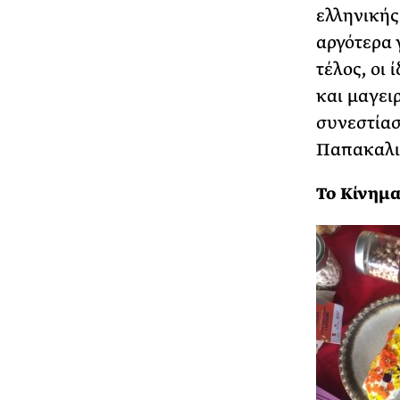
ελληνικής
αργότερα 
τέλος, οι 
και μαγει
συνεστίασ
Παπακαλι
To Κίνημα