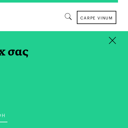
CARPE VINUM
×
ΚΟΙΝΩΝΙΑ
x σας