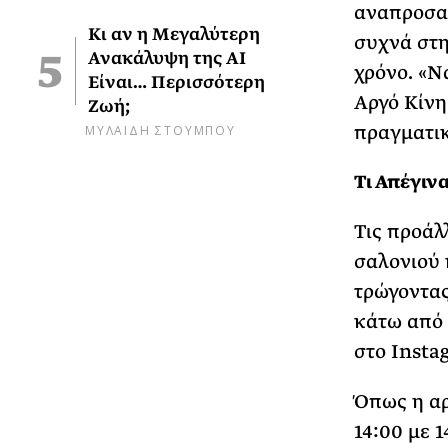
αναπροσαρ
Κι αν η Μεγαλύτερη
συχνά στη
Ανακάλυψη της AI
χρόνο. «Να
Είναι… Περισσότερη
Αργό Κίνη
Ζωή;
ΜΥΛΑΙΔΗ ΣΤΟΥΜΠΟΥ
πραγματικ
Τι Απέγιν
Τις προάλ
σαλονιού 
τρώγοντας
κάτω από 
στο Insta
Όπως η αρ
14:00 με 1