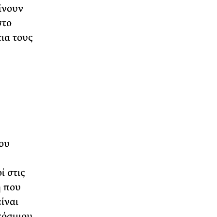
ίνουν
στο
τια τους
ου
ί στις
η που
ίναι
κόσμιου