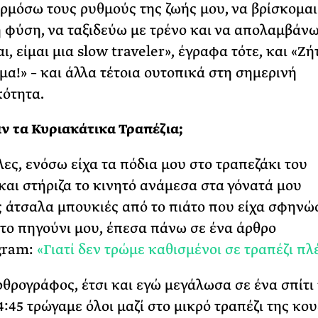
μόσω τους ρυθμούς της ζωής μου, να βρίσκομαι
 φύση, να ταξιδεύω με τρένο και να απολαμβάνω
ι, είμαι μια slow traveler», έγραφα τότε, και «Ζή
μα!» – και άλλα τέτοια ουτοπικά στη σημερινή
ότητα.
αν τα Κυριακάτικα Τραπέζια;
λες, ενόσω είχα τα πόδια μου στο τραπεζάκι του
και στήριζα το κινητό ανάμεσα στα γόνατά μου
 άτσαλα μπουκιές από το πιάτο που είχα σφηνώ
το πηγούνι μου, έπεσα πάνω σε ένα άρθρο
gram:
«Γιατί δεν τρώμε καθισμένοι σε τραπέζι πλ
θρογράφος, έτσι και εγώ μεγάλωσα σε ένα σπίτι
4:45 τρώγαμε όλοι μαζί στο μικρό τραπέζι της κου