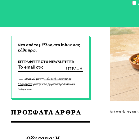
Σ
Νέα από το μέλλον, στο inbox σας
κάθε πρωί
ΕΓΓΡΑΦΕΙΤΕ ΣΤΟ NEWSLETTER
Συναινώ με την
Πολιτική Προστασίας
Απορρήτου
για την επεξεργασία προσωπικών
δεδομένων.
ΠΡΟΣΦΑΤΑ ΑΡΘΡΑ
Artwork gener
Οδύσσεια: Η