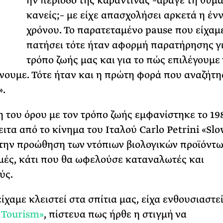
T
ην περίοδο της καραντίνας –άραγε τη θυμά
κανείς;– με είχε απασχολήσει αρκετά η ένν
ΡΙΑ ΣΠΥΡΟΥ
χρόνου. Το παρατεταμένο pause που είχαμ
πατήσει τότε ήταν αφορμή παρατήρησης γι
τρόπο ζωής μας και για το πώς επιλέγουμε 
ουμε. Τότε ήταν και η πρώτη φορά που αναζήτη
».
 του όρου με τον τρόπο ζωής εμφανίστηκε το 19
ειτα από το κίνημα του Ιταλού Carlo Petrini «Slo
την προώθηση των ντόπιων βιολογικών προϊόντω
ιμές, κάτι που θα ωφελούσε καταναλωτές και
ύς.
ίχαμε κλειστεί στα σπίτια μας, είχα ενθουσιαστεί
 Tourism»
, πίστευα πως ήρθε η στιγμή να