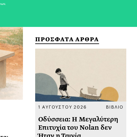
νων.
ΠΡΟΣΦΑΤΑ ΑΡΘΡΑ
ΚΟΙΝΩΝΙΑ
1 ΑΥΓΟΥΣΤΟΥ 2026
ΒΙΒΛΙΟ
31
υ
Οδύσσεια: Η Μεγαλύτερη
Το
 πριν
Επιτυχία του Nolan δεν
Φω
Ήταν η Ταινία
Ακ