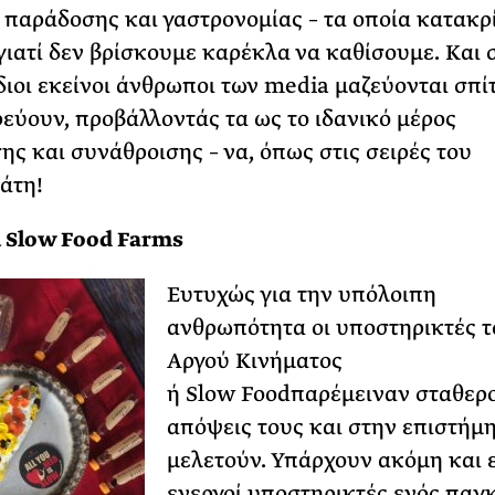
 παράδοσης και γαστρονομίας – τα οποία κατακρ
γιατί δεν βρίσκουμε καρέκλα να καθίσουμε. Και 
ίδιοι εκείνοι άνθρωποι των media μαζεύονται σπί
ρεύουν, προβάλλοντάς τα ως το ιδανικό μέρος
ης και συνάθροισης – να, όπως στις σειρές του
άτη!
 Slow Food Farms
Ευτυχώς για την υπόλοιπη
ανθρωπότητα οι υποστηρικτές τ
Αργού Κινήματος
ή Slow Foodπαρέμειναν σταθερο
απόψεις τους και στην επιστήμ
μελετούν. Υπάρχουν ακόμη και ε
ενεργοί υποστηρικτές ενός παγ