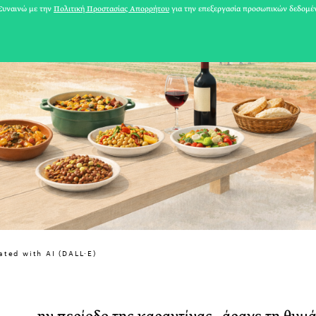
υναινώ με την
Πολιτική Προστασίας Απορρήτου
για την επεξεργασία προσωπικών δεδομέ
31 ΙΟΥΛΙΟΥ 2026
ated with AI (DALL·E)
Το Καλοκαίρι πο
Φωτογραφίζεται
Ακόμη Αρχίσει