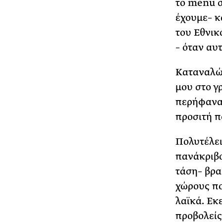
το menu σ
έχουμε– κ
του Εθνικ
– όταν αυ
Καταναλών
μου στο γ
περήφανα 
προσιτή π
Πολυτέλει
πανάκριβο
τάση– βρασ
χώρους πο
λαϊκά. Εκ
προβολείς