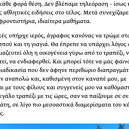
 κάθε φορά θέση. Δεν βλέπαμε τηλεόραση – ίσως
ις αθλητικές ειδήσεις στο τέλος. Μετά συνεχίζαμε
 φροντιστήρια, ιδιαίτερα μαθήματα.
κές υπήρχε ιερός, άγραφος κανόνας να τρώμε στ
ππού και τη γιαγιά. Θα έπρεπε να υπάρχει λόγος
μαζευτεί όλη η οικογένεια γύρω από το τραπέζι, ν
εί, να ενδιαφερθεί. Και μπορεί τότε να μας φαιν
διαδικασία που δεν άφηνε περιθώριο διαπραγμάτ
ν αναπολώ και, καθισμένη στον καναπέ μου, με
ι με τους φίλους και συγγενείς μου να καθόμασ
εγάλο τραπέζι με τις ώρες, σαν να παίζουμε σε σε
τη, σε λίγο πιο μεσοαστικά διαμερίσματα του κ
ς.