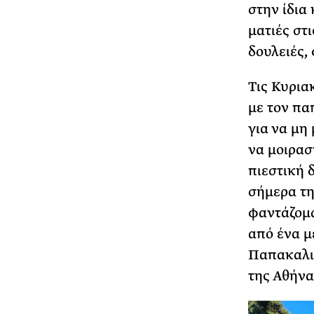
στην ίδια
ματιές στ
δουλειές,
Τις Κυρια
με τον πα
για να μη 
να μοιραστ
πιεστική 
σήμερα τη
φαντάζομα
από ένα μ
Παπακαλιά
της Αθήνα