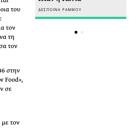
ται
οια του
ΔΕΣΠΟΙΝΑ ΡΑΜΜΟΥ
ΡΙ
ε
α τον
να τη
σα τον
86 στην
w Food»,
ν σε
 με τον