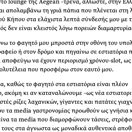
το lounge της Aegean –τρένα, άλλωστε, στην Ελ
αι απολαμβάνω τη γριά πάπια που πλένεται στη 
ού Κήπου στα ελάχιστα λεπτά σύνδεσής μου με 
τός δεν είναι κλειστός λόγω πορειών διαμαρτυρία
ω το φαγητό μου μπροστά στην οθόνη του υπολ
ραφείο ή στον δρόμο και πηγαίνω σε εστιατόρια 
αποφεύγω να έχουν περιορισμό χρόνου-slot, ως
ολυτέλεια που προσφέρω στον εαυτό μου.
α, καθώς το φαγητό στα εστιατόρια είναι πλέον
, ακόμη κι αν καταναλώνουμε –ως νέα εστιατορ
τές ρίζες λαχανικών, γίγαντες και πατάτες γιαχν
υ τα media γαστρονομίας προωθούν ως γνήσια 
είνα τα media που διαμορφώνουν τάσεις, στρέφο
 τους στα άγνωστα ως μοναδικά αυθεντικά απο