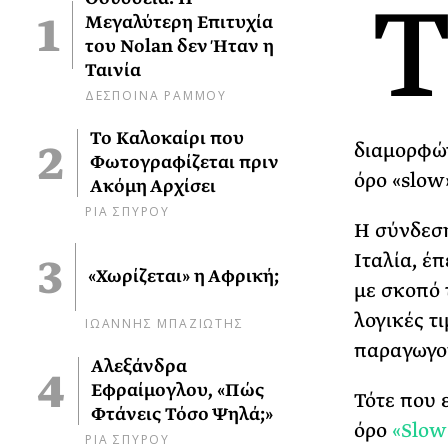
Μεγαλύτερη Επιτυχία
του Nolan δεν Ήταν η
Ταινία
ΔΕΣΠΟΙΝΑ ΡΑΜΜΟΥ
Το Καλοκαίρι που
διαμορφών
Φωτογραφίζεται πριν
όρο «slow
Ακόμη Αρχίσει
ΡΙΑ ΣΠΥΡΟΥ
Η σύνδεση
Ιταλία, έπ
«Χωρίζεται» η Αφρική;
με σκοπό 
λογικές τ
ΙΩΑΝΝΗΣ ΜΠΑΖΙΩΤΗΣ
παραγωγο
Αλεξάνδρα
Εφραίμογλου, «Πώς
Τότε που ε
Φτάνεις Τόσο Ψηλά;»
όρο
«Slow
ΡΙΑ ΣΠΥΡΟΥ