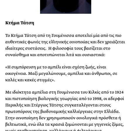
Κτήμα Τάτση
Το Κτήμα Τάτση από τη Γουμένισσα αποτελεί μία από τις πιο
αυθεντικές φωνές της ελληνικής οινοποιίας και δεν χρειάζεται
ιδιαίτερες συστάσεις. Η φιλοσοφία τους βασίζεται στο
συναίσθημα και αποτυπώνεται λιτά και ουσιαστικά:
«Η συμπόρευση με το αμπέλι είναι σχέση ζωής, είναι
οικογένεια. Μαζί μεγαλώνουμε, αμπέλια και άνθρωποι, σε
καλές και κακές στιγμές».
Με ιδιόκτητα αμπέλια στη Γουμένισσα του Κιλκίς από το 1924
και πιστοποίηση βιολογικής γεωργίας από το 1998, οι αδερφοί
Περικλής και Στέργιος Τάτσης συγκαταλέγονται στους
πρωτοπόρους της βιοδυναμικής καλλιέργειας στην Ελλάδα.
Στην οινοποίηση δεν χρησιμοποιούν οινολογικά πρόσθετα ή
βελτιωτικά, ενώ όλα τα κρασιά ζυμώνονται με γηγενείς ζύμες,
χωρίς σταθεροποίηση, κολλάρισμα ή φιλτράρισμα.