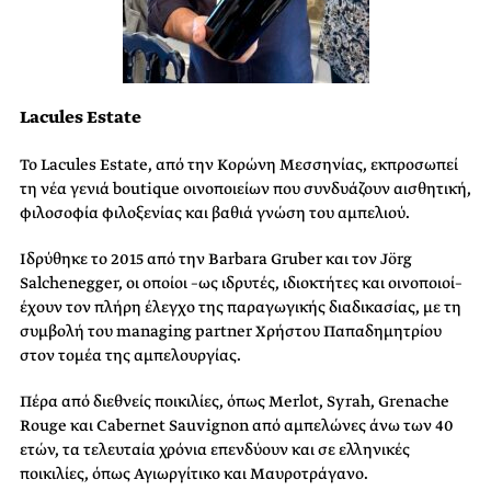
Lacules Estate
Το Lacules Estate, από την Κορώνη Μεσσηνίας, εκπροσωπεί
τη νέα γενιά boutique οινοποιείων που συνδυάζουν αισθητική,
φιλοσοφία φιλοξενίας και βαθιά γνώση του αμπελιού.
Ιδρύθηκε το 2015 από την Barbara Gruber και τον Jörg
Salchenegger, οι οποίοι –ως ιδρυτές, ιδιοκτήτες και οινοποιοί–
έχουν τον πλήρη έλεγχο της παραγωγικής διαδικασίας, με τη
συμβολή του managing partner Χρήστου Παπαδημητρίου
στον τομέα της αμπελουργίας.
Πέρα από διεθνείς ποικιλίες, όπως Merlot, Syrah, Grenache
Rouge και Cabernet Sauvignon από αμπελώνες άνω των 40
ετών, τα τελευταία χρόνια επενδύουν και σε ελληνικές
ποικιλίες, όπως Αγιωργίτικο και Μαυροτράγανο.