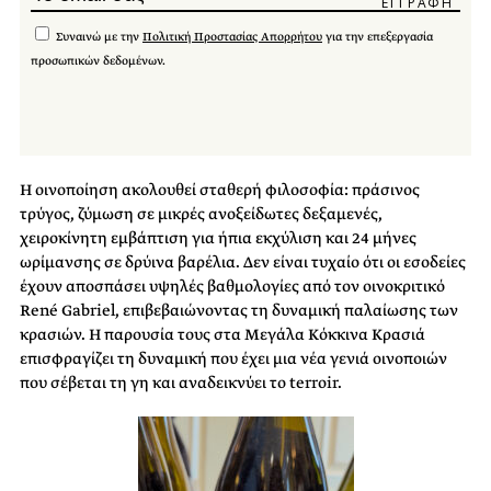
Συναινώ με την
Πολιτική Προστασίας Απορρήτου
για την επεξεργασία
προσωπικών δεδομένων.
Η οινοποίηση ακολουθεί σταθερή φιλοσοφία: πράσινος
τρύγος, ζύμωση σε μικρές ανοξείδωτες δεξαμενές,
χειροκίνητη εμβάπτιση για ήπια εκχύλιση και 24 μήνες
ωρίμανσης σε δρύινα βαρέλια. Δεν είναι τυχαίο ότι οι εσοδείες
έχουν αποσπάσει υψηλές βαθμολογίες από τον οινοκριτικό
René Gabriel, επιβεβαιώνοντας τη δυναμική παλαίωσης των
κρασιών. Η παρουσία τους στα Μεγάλα Κόκκινα Κρασιά
επισφραγίζει τη δυναμική που έχει μια νέα γενιά οινοποιών
που σέβεται τη γη και αναδεικνύει το terroir.