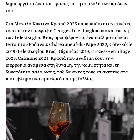
δημιουργεί τα δικά του κρασιά, με τη συμβολή των παιδιών
του.
Στα Μεγάλα Κόκκινα Κρασιά 2025 παρουσιάστηκαν ετικέτες
τόσο με την υπογραφή Georges Lelektsoglou όσο και εκείνη
των Lelektsoglou Bros, προσφέροντας ένα παζλ μοναδικών
terroir του Ροδανού: Châteauneuf-du-Pape 2022, Côte-Rôtie
2019 (Lelektsoglou Bros), Gigondas 2019, Crozes-Hermitage
2023, Cairanne 2023. Κρασιά που αναδεικνύουν την
ισορροπία ανάμεσα στη δύναμη, την κομψότητα και τη
δυνατότητα παλαίωσης, ταξιδεύοντας τους επισκέπτες στα
πιο εμβληματικά αμπελοτόπια της Γαλλίας.