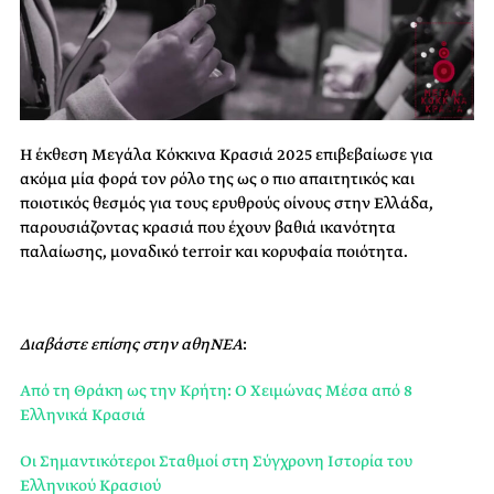
Η έκθεση Μεγάλα Κόκκινα Κρασιά 2025 επιβεβαίωσε για
ακόμα μία φορά τον ρόλο της ως ο πιο απαιτητικός και
ποιοτικός θεσμός για τους ερυθρούς οίνους στην Ελλάδα,
παρουσιάζοντας κρασιά που έχουν βαθιά ικανότητα
παλαίωσης, μοναδικό terroir και κορυφαία ποιότητα.
Διαβάστε επίσης στην αθηΝΕΑ
:
Από τη Θράκη ως την Κρήτη: Ο Χειμώνας Μέσα από 8
Ελληνικά Κρασιά
Οι Σημαντικότεροι Σταθμοί στη Σύγχρονη Ιστορία του
Ελληνικού Κρασιού