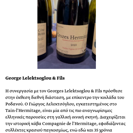
George Lelektsoglou & Fils
Η συνεργασία με τον Georges Lelektsoglou & Fils πρόσθεσε
στην έκθεση διεθνή διάσταση, με επίκεντρο την κοιλάδα του
Ροδανού. Ο Γιώργος Λελεκτσόγλου, εγκατεστημένος στο
Tain-l’Hermitage, είναι μία από τις πιο αναγνωρίσιμες
ελληνικές παρουσίες στη γαλλική οινική σκηνή. Διαχειρίζεται
την ιστορική κάβα Compagnie de l’Hermitage, εφοδιάζοντας
συλλέκτες κρασιού παγκοσμίως, ενώ εδώ και 35 χρόνια