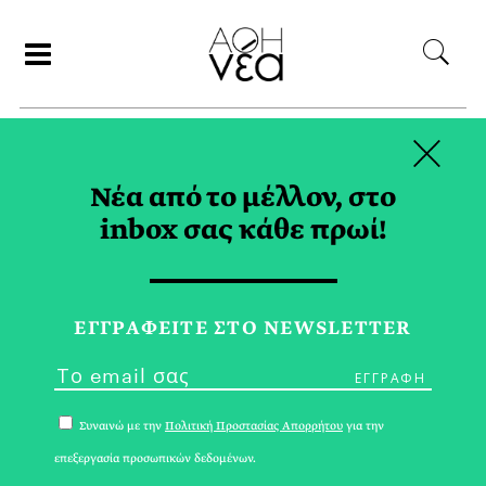
×
ΑΝΑΖΗΤΗΣΗ
Νέα από το μέλλον, στο
inbox σας κάθε πρωί!
INSTAGRAM TAG
ΕΓΓPΑΦΕΙΤΕ ΣΤΟ NEWSLETTER
Συναινώ με την
Πολιτική Προστασίας Απορρήτου
για την
επεξεργασία προσωπικών δεδομένων.