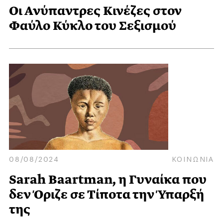
Οι Ανύπαντρες Κινέζες στον
Φαύλο Κύκλο του Σεξισμού
08/08/2024
ΚΟΙΝΩΝΙΑ
Sarah Baartman, η Γυναίκα που
δεν Όριζε σε Τίποτα την Ύπαρξή
της