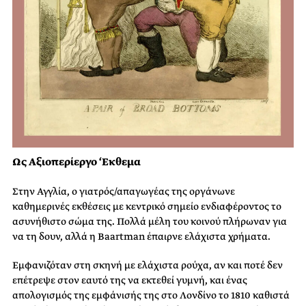
Ως Αξιοπερίεργο ‘Εκθεμα
Στην Αγγλία, ο γιατρός/απαγωγέας της οργάνωνε
καθημερινές εκθέσεις με κεντρικό σημείο ενδιαφέροντος το
ασυνήθιστο σώμα της. Πολλά μέλη του κοινού πλήρωναν για
να τη δουν, αλλά η Baartman έπαιρνε ελάχιστα χρήματα.
Εμφανιζόταν στη σκηνή με ελάχιστα ρούχα, αν και ποτέ δεν
επέτρεψε στον εαυτό της να εκτεθεί γυμνή, και ένας
απολογισμός της εμφάνισής της στο Λονδίνο το 1810 καθιστά