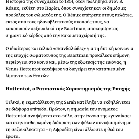
Η ιστορία της συνεχίζεται το 1814, όταν πωλήθηκε στον S.
Réaux, εκθέτη στο Παρίσι, όπου συνεχίστηκαν οι δημόσιες
προβολές του σώματός της. Ο Réaux επέτρεπε στους πελάτες,
εκτός από τους ηδονοβλεπτικούς σκοπούς τους, να
κακοποιούν σεξουαλικά την Baartman, αποκομίζοντας
σημαντικό κέρδος από την κακομεταχείρισή της.
Ο ιδιαίτερος και τελικά «σκανδαλώδες» για τη δυτική κοινωνία
της εποχής σωματότυπος της Baartman προκάλεσε επίμονη
περιέργεια στο κοινό και, μέσω της εξωτικής της εικόνας, η
Venus Hottentot κατάφερε να διεγείρει την καταπιεσμένη
λίμπιντο των θεατών.
Hottentot, ο Ρατσιστικός Χαρακτηρισμός της Εποχής
Τελικά, η εκμετάλλευση της Sarah κατέληξε να εκδηλώνεται
σε διάφορα επίπεδα. Πρώτον, η σημασία του ονόματος
Hottentot αναφέρεται στο φύλο, στην έννοια της «γυναίκας»
και στην καθιερωμένη διάκριση των φύλων συνυφασμένη με
τη σεξουαλικότητα – η Αφροδίτη είναι άλλωστε η θεά του
έρωτα.