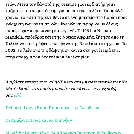
ετών. Μετά τον θάνατό της, οι επιστήμονες διατήρησαν
τμήματα του σώματός της για περαιτέρω μελέτη. Για πολλά
χρόνια, τα οστά της εκτίθεντο σε ένα μουσείο στο Παρίσι προς
ενίσχυση των ρατσιστικών θεωριών αναφορικά με όλους
όσους είχαν αφρικανική καταγωγή. Το 1994, ο Nelson
Mandela, πρόεδρος τότε της Νότιας Αφρικής, ζήτησε από τη
Γαλλία να επιστρέψει τα λείψανα της Baartman στη χώρα. Το
2002, τα λείψανά της θάφτηκαν κοντά στη γενέτειρά της,
στην επαρχία του Ανατολικού Ακρωτηρίου.
Διαβάστε επίσης στην αθηΝΕΑ και στο μηνιαίο newsletter No
Man’s Land – στο οποίο μπορείτε να κάνετε την εγγραφή
σας
εδώ.
Deborah Levy | Βήμα Βήμα προς την Ελευθερία
Οι Αμαζόνες Ίσως και να Υπήρξαν
Μωρά by Γουατεμάλα. Μια Τραγική Βιομηχανία Υιοθεσιών