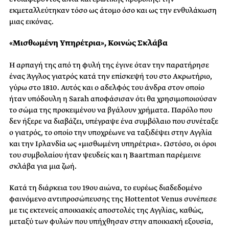
εκμεταλλεύτηκαν τόσο ως άτομο όσο και ως την ενθυλάκωση
μιας εικόνας.
«Μισθωμένη Υπηρέτρια», Κοινώς Σκλάβα
Η αρπαγή της από τη φυλή της έγινε όταν την παρατήρησε
ένας Άγγλος γιατρός κατά την επίσκεψή του στο Ακρωτήριο,
γύρω στο 1810. Αυτός και ο αδελφός του άνδρα στον οποίο
ήταν υπόδουλη η Sarah αποφάσισαν ότι θα χρησιμοποιούσαν
το σώμα της προκειμένου να βγάλουν χρήματα. Παρόλο που
δεν ήξερε να διαβάζει, υπέγραψε ένα συμβόλαιο που συνέταξε
ο γιατρός, το οποίο την υποχρέωνε να ταξιδέψει στην Αγγλία
και την Ιρλανδία ως «μισθωμένη υπηρέτρια». Ωστόσο, οι όροι
του συμβολαίου ήταν ψευδείς και η Baartman παρέμεινε
σκλάβα για μια ζωή.
Κατά τη διάρκεια του 19ου αιώνα, το ευρέως διαδεδομένο
φαινόμενο αντιπροσώπευσης της Hottentot Venus συνέπεσε
με τις εκτενείς αποικιακές αποστολές της Αγγλίας, καθώς,
μεταξύ των φυλών που υπήχθησαν στην αποικιακή εξουσία,