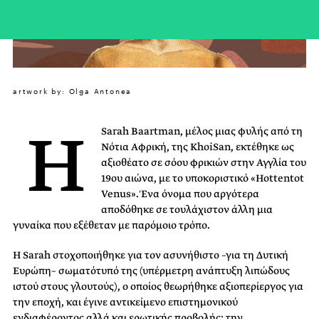
artwork by: Olga Antonea
Η
Sarah Baartman, μέλος μιας φυλής από τη
Νότια Αφρική, της KhoiSan, εκτέθηκε ως
αξιοθέατο σε σόου φρικιών στην Αγγλία του
19ου αιώνα, με το υποκοριστικό «Hottentot
Venus». Ένα όνομα που αργότερα
αποδόθηκε σε τουλάχιστον άλλη μια
γυναίκα που εξέθεταν με παρόμοιο τρόπο.
Η Sarah στοχοποιήθηκε για τον ασυνήθιστο –για τη Δυτική
Ευρώπη– σωματότυπό της (υπέρμετρη ανάπτυξη λιπώδους
ιστού στους γλουτούς), ο οποίος θεωρήθηκε αξιοπερίεργος για
την εποχή, και έγινε αντικείμενο επιστημονικού
ενδιαφέροντος αλλά και ερωτικής προβολής: την