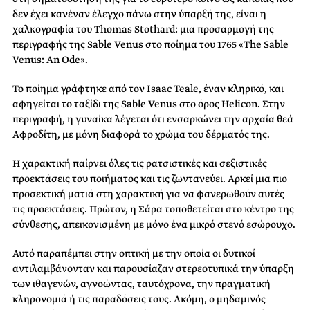
δεν έχει κανέναν έλεγχο πάνω στην ύπαρξή της, είναι η
χαλκογραφία του Thomas Stothard: μια προσαρμογή της
περιγραφής της Sable Venus στο ποίημα του 1765 «Τhe Sable
Venus: An Ode».
Το ποίημα γράφτηκε από τον Isaac Teale, έναν κληρικό, και
αφηγείται το ταξίδι της Sable Venus στο όρος Helicon. Στην
περιγραφή, η γυναίκα λέγεται ότι ενσαρκώνει την αρχαία θεά
Αφροδίτη, με μόνη διαφορά το χρώμα του δέρματός της.
Η χαρακτική παίρνει όλες τις ρατσιστικές και σεξιστικές
προεκτάσεις του ποιήματος και τις ζωντανεύει. Αρκεί μια πιο
προσεκτική ματιά στη χαρακτική για να φανερωθούν αυτές
τις προεκτάσεις. Πρώτον, η Σάρα τοποθετείται στο κέντρο της
σύνθεσης, απεικονισμένη με μόνο ένα μικρό στενό εσώρουχο.
Αυτό παραπέμπει στην οπτική με την οποία οι δυτικοί
αντιλαμβάνονταν και παρουσίαζαν στερεοτυπικά την ύπαρξη
των ιθαγενών, αγνοώντας, ταυτόχρονα, την πραγματική
κληρονομιά ή τις παραδόσεις τους. Ακόμη, ο μηδαμινός