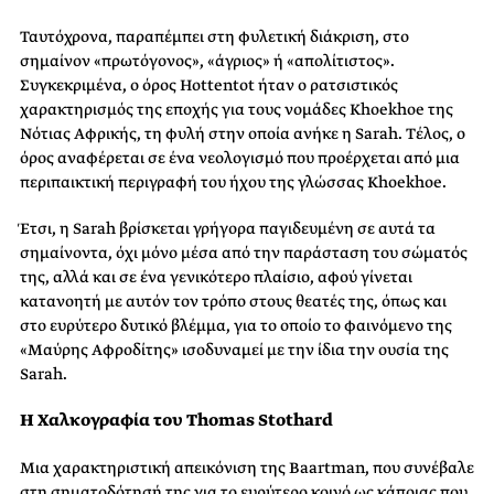
Ταυτόχρονα, παραπέμπει στη φυλετική διάκριση, στο
σημαίνον «πρωτόγονος», «άγριος» ή «απολίτιστος».
Συγκεκριμένα, ο όρος Hottentot ήταν ο ρατσιστικός
χαρακτηρισμός της εποχής για τους νομάδες Khoekhoe της
Νότιας Αφρικής, τη φυλή στην οποία ανήκε η Sarah. Τέλος, ο
όρος αναφέρεται σε ένα νεολογισμό που προέρχεται από μια
περιπαικτική περιγραφή του ήχου της γλώσσας Khoekhoe.
Έτσι, η Sarah βρίσκεται γρήγορα παγιδευμένη σε αυτά τα
σημαίνοντα, όχι μόνο μέσα από την παράσταση του σώματός
της, αλλά και σε ένα γενικότερο πλαίσιο, αφού γίνεται
κατανοητή με αυτόν τον τρόπο στους θεατές της, όπως και
στο ευρύτερο δυτικό βλέμμα, για το οποίο το φαινόμενο της
«Μαύρης Αφροδίτης» ισοδυναμεί με την ίδια την ουσία της
Sarah.
Η Χαλκογραφία του Thomas Stothard
Μια χαρακτηριστική απεικόνιση της Baartman, που συνέβαλε
στη σηματοδότησή της για το ευρύτερο κοινό ως κάποιας που