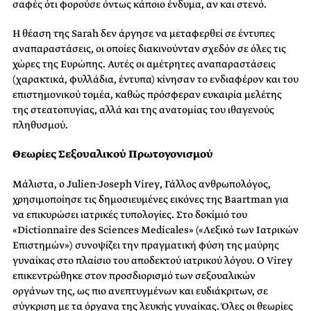
σαφές ότι φορούσε όντως κάποιο ένδυμα, αν και στενό.
Η θέαση της Sarah δεν άργησε να μεταφερθεί σε έντυπες
αναπαραστάσεις, οι οποίες διακινούνταν σχεδόν σε όλες τις
χώρες της Ευρώπης. Αυτές οι αμέτρητες αναπαραστάσεις
(χαρακτικά, φυλλάδια, έντυπα) κίνησαν το ενδιαφέρον και του
επιστημονικού τομέα, καθώς πρόσφεραν ευκαιρία μελέτης
της στεατοπυγίας, αλλά και της ανατομίας του ιθαγενούς
πληθυσμού.
Θεωρίες Σεξουαλικού Πρωτογονισμού
Μάλιστα, ο Julien-Joseph Virey, Γάλλος ανθρωπολόγος,
χρησιμοποίησε τις δημοσιευμένες εικόνες της Baartman για
να επικυρώσει ιατρικές τυπολογίες. Στο δοκίμιό του
«Dictionnaire des Sciences Medicales» («Λεξικό των Ιατρικών
Επιστημών») συνοψίζει την πραγματική φύση της μαύρης
γυναίκας στο πλαίσιο του αποδεκτού ιατρικού λόγου. Ο Virey
επικεντρώθηκε στον προσδιορισμό των σεξουαλικών
οργάνων της, ως πιο ανεπτυγμένων και ευδιάκριτων, σε
σύγκριση με τα όργανα της λευκής γυναίκας. Όλες οι θεωρίες