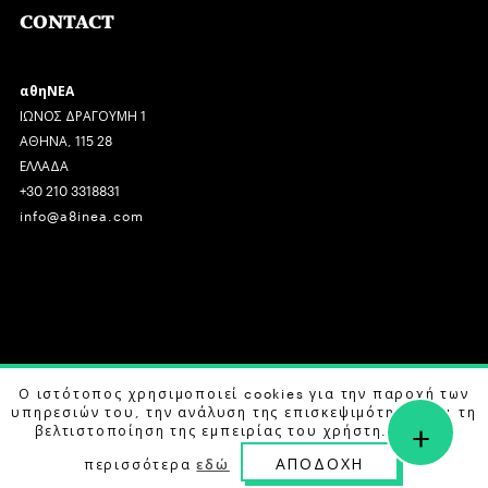
CONTACT
αθηΝΕΑ
ΙΩΝΟΣ ΔΡΑΓΟΥΜΗ 1
ΑΘΗΝΑ, 115 28
ΕΛΛΑΔΑ
+30 210 3318831
info@a8inea.com
COPYRIGHT © 2026 αθηΝΕΑ, ALL RIGHTS RESERVED.
Ο ιστότοπος χρησιμοποιεί cookies για την παροχή των
υπηρεσιών του, την ανάλυση της επισκεψιμότητας και τη
+
DESIGN BY
G DESIGN STUDIO
. DEVELOPED BY
B LABS
.
βελτιστοποίηση της εμπειρίας του χρήστη. Μάθετε
ΑΠΟΔΟΧΗ
περισσότερα
εδώ