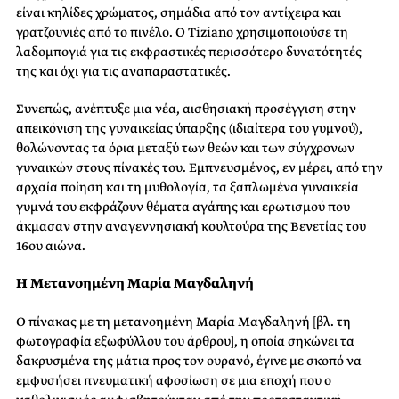
είναι κηλίδες χρώματος, σημάδια από τον αντίχειρα και
γρατζουνιές από το πινέλο. Ο Tiziano χρησιμοποιούσε τη
λαδομπογιά για τις εκφραστικές περισσότερο δυνατότητές
της και όχι για τις αναπαραστατικές.
Συνεπώς, ανέπτυξε μια νέα, αισθησιακή προσέγγιση στην
απεικόνιση της γυναικείας ύπαρξης (ιδιαίτερα του γυμνού),
θολώνοντας τα όρια μεταξύ των θεών και των σύγχρονων
γυναικών στους πίνακές του. Εμπνευσμένος, εν μέρει, από την
αρχαία ποίηση και τη μυθολογία, τα ξαπλωμένα γυναικεία
γυμνά του εκφράζουν θέματα αγάπης και ερωτισμού που
άκμασαν στην αναγεννησιακή κουλτούρα της Βενετίας του
16ου αιώνα.
Η Μετανοημένη
Μαρία Μαγδαληνή
Ο πίνακας με τη μετανοημένη Μαρία Μαγδαληνή [βλ. τη
φωτογραφία εξωφύλλου του άρθρου], η οποία σηκώνει τα
δακρυσμένα της μάτια προς τον ουρανό, έγινε με σκοπό να
εμφυσήσει πνευματική αφοσίωση σε μια εποχή που ο