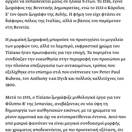
άρχισε να εκπαιδεύεται μόλις σε ηλικία 9 ετών. Το 1516, έγινε
ζωγράφος της Βενετικής Δημοκρατίας, ενώ το 1533 ο Κάρολος
Ε′ τον όρισε ζωγράφο της Αυλής. Η φήμη του είχε φτάσει σε
διάφορες πόλεις της Ιταλίας, αλλά οι βάσεις του παρέμεναν
στη Βενετία.
Η ρωμαϊκή ζωγραφική μπορούσε να προσεγγίσει το μεγαλείο
των μορφών του, αλλά το λαμπερό, εκφραστικό χρώμα του
Tiziano ήταν πρωτοφανές για την εποχή. Τα πορτρέτα του
συνδύαζαν την ευαισθησία στην περιγραφή του προσώπου με
την πλούσια επεξεργασία των αντικειμένων, τρόπος που
εξελίχθηκε στο επίσημο στιλ που ενέπνευσε τον Peter Paul
Rubens, τον Anthony van Dyck και πολλούς καλλιτέχνες του
1800.
Μετά το 1555, ο Tiziano ζωγράφιζε μυθολογικά έργα για τον
Φίλιππο Β′ της Ισπανίας, ανεβάζοντας σε νέα ύψη τη
δημιουργία των αισθησιακών εικόνων, με τα χρώματα να
ρέουν αρμονικά και όχι να αντιπαρατίθενται έντονα. Αυτό που
από μακριά φαινόταν να είναι μαγικοί συνδυασμοί μορφής
και χρώματος αποδεικνύεται, με πιο προσεκτική εξέταση, ότι