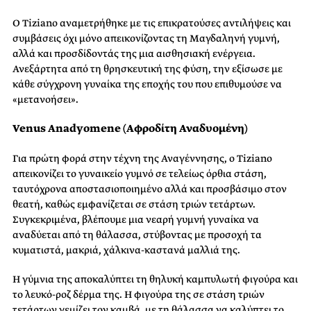
Ο Tiziano αναμετρήθηκε με τις επικρατούσες αντιλήψεις και
συμβάσεις όχι μόνο απεικονίζοντας τη Μαγδαληνή γυμνή,
αλλά και προσδίδοντάς της μια αισθησιακή ενέργεια.
Ανεξάρτητα από τη θρησκευτική της φύση, την εξίσωσε με
κάθε σύγχρονη γυναίκα της εποχής του που επιθυμούσε να
«μετανοήσει».
Venus Anadyomene
(Αφροδίτη Αναδυομένη)
Για πρώτη φορά στην τέχνη της Αναγέννησης, ο Tiziano
απεικονίζει το γυναικείο γυμνό σε τελείως όρθια στάση,
ταυτόχρονα αποστασιοποιημένο αλλά και προσβάσιμο στον
θεατή, καθώς εμφανίζεται σε στάση τριών τετάρτων.
Συγκεκριμένα, βλέπουμε μια νεαρή γυμνή γυναίκα να
αναδύεται από τη θάλασσα, στύβοντας με προσοχή τα
κυματιστά, μακριά, χάλκινα-καστανά μαλλιά της.
Η γύμνια της αποκαλύπτει τη θηλυκή καμπυλωτή φιγούρα και
το λευκό-ροζ δέρμα της. Η φιγούρα της σε στάση τριών
τετάρτων γεμίζει τον καμβά, με τη θάλασσα να καλύπτει το