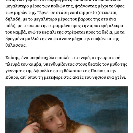
μεγαλύτερο μέρος των ποδιών της, φτάνοντας μέχρι το ύψος
των μηρών της. Γέρνει σε στάση contrapposto (στέκεται,
δηλαδή, με το μεγαλύτερο μέρος του βάρους της στο ένα
πόδι), με το σώμα της στραμμένο προς την αριστερή πλευρά
του καμβά, ενώ το κεφάλι της στρέφεται προς τα δεξιά, με τα
βρεγμένα μαλλιά της να φτάνουν μέχρι την επιφάνεια της
θάλασσας.
Επίσης, ένα μικρό κοχύλι επιπλέει στο νερό, στην αριστερή
πλευρά του καμβά, υπενθυμίζοντας στους θεατές τον μύθο της
γέννησης της Αφροδίτης στη θάλασσα της Πάφου, στην
Κύπρο, απ’ όπου τη μετέφερε στις ακτές του νησιού ένα χτένι.