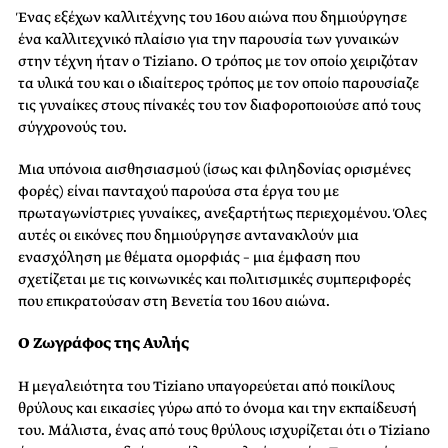
Ένας εξέχων καλλιτέχνης του 16ου αιώνα που δημιούργησε
ένα καλλιτεχνικό πλαίσιο για την παρουσία των γυναικών
στην τέχνη ήταν ο Tiziano. Ο τρόπος με τον οποίο χειριζόταν
τα υλικά του και ο ιδιαίτερος τρόπος με τον οποίο παρουσίαζε
τις γυναίκες στους πίνακές του τον διαφοροποιούσε από τους
σύγχρονούς του.
Μια υπόνοια αισθησιασμού (ίσως και φιληδονίας ορισμένες
φορές) είναι πανταχού παρούσα στα έργα του με
πρωταγωνίστριες γυναίκες, ανεξαρτήτως περιεχομένου. Όλες
αυτές οι εικόνες που δημιούργησε αντανακλούν μια
ενασχόληση με θέματα ομορφιάς – μια έμφαση που
σχετίζεται με τις κοινωνικές και πολιτισμικές συμπεριφορές
που επικρατούσαν στη Βενετία του 16ου αιώνα.
Ο Ζωγράφος της Αυλής
Η μεγαλειότητα του Tiziano υπαγορεύεται από ποικίλους
θρύλους και εικασίες γύρω από το όνομα και την εκπαίδευσή
του. Μάλιστα, ένας από τους θρύλους ισχυρίζεται ότι ο Tiziano