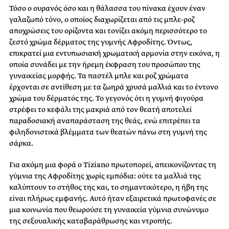
Τόσο ο ουρανός όσο και η θάλασσα του πίνακα έχουν έναν
γαλαζωπό τόνο, ο οποίος διαχωρίζεται από τις μπλε-ροζ
αποχρώσεις του ορίζοντα και τονίζει ακόμη περισσότερο το
ζεστό χρώμα δέρματος της γυμνής Αφροδίτης. Όντως,
επικρατεί μια εντυπωσιακή χρωματική αρμονία στην εικόνα, η
οποία συνάδει με την ήρεμη έκφραση του προσώπου της
γυναικείας μορφής. Τα παστέλ μπλε και ροζ χρώματα
έρχονται σε αντίθεση με τα ζωηρά χρυσά μαλλιά και το έντονο
χρώμα του δέρματός της. Το γεγονός ότι η γυμνή φιγούρα
στρέφει το κεφάλι της μακριά από τον θεατή αποτελεί
παραδοσιακή αναπαράσταση της θεάς, ενώ επιτρέπει τα
φιληδονιστικά βλέμματα των θεατών πάνω στη γυμνή της
σάρκα.
Για ακόμη μια φορά ο Tiziano πρωτοπορεί, απεικονίζοντας τη
γύμνια της Αφροδίτης χωρίς εμπόδια: ούτε τα μαλλιά της
καλύπτουν το στήθος της και, το σημαντικότερο, η ήβη της
είναι πλήρως εμφανής. Αυτό ήταν εξαιρετικά πρωτοφανές σε
μια κοινωνία που θεωρούσε τη γυναικεία γύμνια συνώνυμο
της σεξουαλικής καταβαράθρωσης και ντροπής.