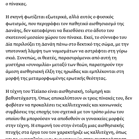
ο πίνακας.
Η σκηνή φωτίζεται εξωτερικά, αλλά αυτός ο φυσικός
φωτισμός, που περιγράφει τον παθητικό αισθησιασμό της
Δανάης, δεν καταφέρνει να διεισδύσει στο άδυτο του
σκοτεινού μεσαίου χώρου του πίνακα. Εκεί, το σύννεφο του
Δία περιλούζει τη Δανάη πάνω στο δεκτικό της σώμα, με την
υποτονική λάμψη των νομισμάτων να αστράφτει στη γύρω
σκιά. Συνεπώς, οι θεατές, παρασυρόμενοι από αυτή τη
μυστήρια «συνομιλία» μεταξύ των θεών, παρατηρούν την
άμεση αισθησιακή έλξη της ηρωίδας και εμπλέκονται στη
μορφή της μεταμορφωμένης ερωτικής θεότητας.
H τέχνη του Tiziano είναι αισθησιακή, τολμηρή και
βαθυστόχαστη. Όπως αποκαλύπτουν οι τρεις πίνακές του, δεν
φοβόταν να προκαλέσει τις καλλιτεχνικές και κοινωνικές
συμβάσεις της εποχής του σχετικά με τον τρόπο μέσω του
οποίου θα μπορούσαν να αποδοθούν οι γυναικείες μορφές
στην τέχνη. Η επιμονή του στην ένταξη μιας αισθησιακής
πτυχής στα έργα του τον χαρακτήριζε ως καλλιτέχνη, όπως