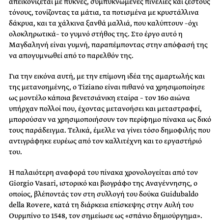
απεικονίζεται με πυκνές, συμπυκνωμένες πινελιές και ζεστούς
τόνους, τονίζοντας τα μάτια, τα ποτισμένα με κρυστάλλινα
δάκρυα, και τα χάλκινα ξανθά μαλλιά, που καλύπτουν –όχι
ολοκληρωτικά– το γυμνό στήθος της. Στο έργο αυτό η
Μαγδαληνή είναι γυμνή, παραπέμποντας στην απόφασή της
να απογυμνωθεί από το παρελθόν της.
Για την εικόνα αυτή, με την επίμονη ιδέα της αμαρτωλής και
της μετανοημένης, ο Tiziano είναι πιθανό να χρησιμοποίησε
ως μοντέλο κάποια βενετσιάνικη εταίρα – τον 16ο αιώνα
υπήρχαν πολλοί που, έχοντας μετανοήσει και μεταστραφεί,
μπορούσαν να χρησιμοποιήσουν τον περίφημο πίνακα ως δικό
τους παράδειγμα. Τελικά, έμελλε να γίνει τόσο δημοφιλής που
αντιγράφηκε ευρέως από τον καλλιτέχνη και το εργαστήριό
του.
Η παλαιότερη αναφορά του πίνακα χρονολογείται από τον
Giorgio Vasari, ιστορικό και βιογράφο της Αναγέννησης, ο
οποίος, βλέποντάς τον στη συλλογή του δούκα Guidubaldo
della Rovere, κατά τη διάρκεια επίσκεψης στην Αυλή του
Ουρμπίνο το 1548, τον σημείωσε ως «σπάνιο δημιούργημα».