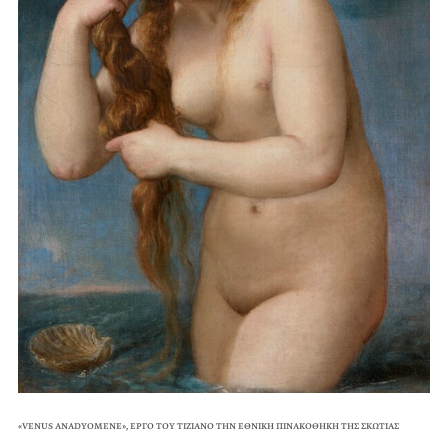
«VENUS ANADYOMENE», ΕΡΓΟ ΤΟΥ TIZIANO ΤΗΝ ΕΘΝΙΚΗ ΠΙΝΑΚΟΘΗΚΗ ΤΗΣ ΣΚΩΤΙΑΣ