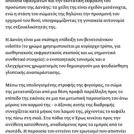
απουσία υφασμάτων και την εκστατική έκφραση του
προσώπου της Δανάης: τα χείλη της είναι σχεδόν μισάνοιχτα,
ενώ η στάση του σώματός της δηλώνει την προσμονή του
ερχομού του θεού, υπογραμμίζοντας τη γυναικεία αυτονομία
της σεξουαλικότητάς της.
Η Δανάη είναι μια σκόπιμη επίδειξη του βενετσιάνικου
colorito (το χρώμα χρησιμοποιείται με κυρίαρχο τρόπο, για
αισθησιακούς εκφραστικούς σκοπούς και ως σημαντικό
συνθετικό στοιχείο): ο ενοποιητικός τονισμός και ο
ελεγχόμενος χρωματισμός του δημιουργούν μια ψευδαίσθηση
γλυπτικής αναπαράστασης.
Μέσω της υπολογισμένης στροφής της φιγούρας, το σώμα
της μετατοπίζεται από μια θέση προφίλ παράλληλη προς το
επίπεδο της εικόνας σε μια πιο μετωπική παρουσίαση του άνω
μέρους του κορμού της – ο άξονας αυτής της διαδρομής
συνεχίζεται κατά μήκος του λαιμού της, ρίχνοντας το κεφάλι
της πίσω στη σκιά. Στα πόδια της ο Έρως κινείται προς την
αντίθετη κατεύθυνση, αναδυόμενος προς τα εμπρός από το
σκοτάδι. Η παρουσία του εντείνει τον ερωτισμό που αποπνέει