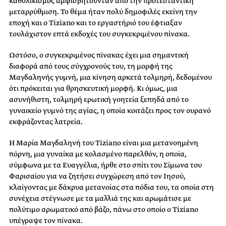
καθολικισμός αμφισβητούνταν από την προτεσταντική
μεταρρύθμιση. Το θέμα ήταν πολύ δημοφιλές εκείνη την
εποχή και ο Tiziano και το εργαστήριό του έφτιαξαν
τουλάχιστον επτά εκδοχές του συγκεκριμένου πίνακα.
Ωστόσο, ο συγκεκριμένος πίνακας έχει μια σημαντική
διαφορά από τους σύγχρονούς του, τη μορφή της
Μαγδαληνής γυμνή, μια κίνηση αρκετά τολμηρή, δεδομένου
ότι πρόκειται για θρησκευτική μορφή. Κι όμως, μια
ασυνήθιστη, τολμηρή ερωτική γοητεία ξεπηδά από το
γυναικείο γυμνό της αγίας, η οποία κοιτάζει προς τον ουρανό
εκφράζοντας λατρεία.
Η Μαρία Μαγδαληνή του Tiziano είναι μια μετανοημένη
πόρνη, μια γυναίκα με κολασμένο παρελθόν, η οποία,
σύμφωνα με τα Ευαγγέλια, ήρθε στο σπίτι του Σίμωνα του
Φαρισαίου για να ζητήσει συγχώρεση από τον Ιησού,
κλαίγοντας με δάκρυα μετανοίας στα πόδια του, τα οποία στη
συνέχεια στέγνωσε με τα μαλλιά της και αρωμάτισε με
πολύτιμο αρωματικό από βάζο, πάνω στο οποίο ο Tiziano
υπέγραψε τον πίνακα.