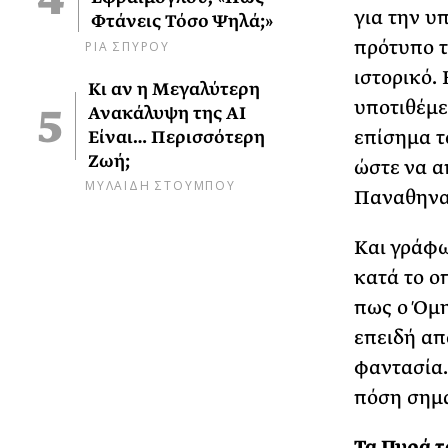
για την υ
Φτάνεις Τόσο Ψηλά;»
πρότυπο τ
ΡΙΑ ΣΠΥΡΟΥ
ιστορικό.
Κι αν η Μεγαλύτερη
υποτιθέμε
Ανακάλυψη της AI
επίσημα τ
Είναι… Περισσότερη
Ζωή;
ώστε να α
ΜΥΛΑΙΔΗ ΣΤΟΥΜΠΟΥ
Παναθηνα
Και γράφ
κατά το ο
πως ο Όμη
επειδή απ
φαντασία.
πόση σημα
Τα Πυρά τ