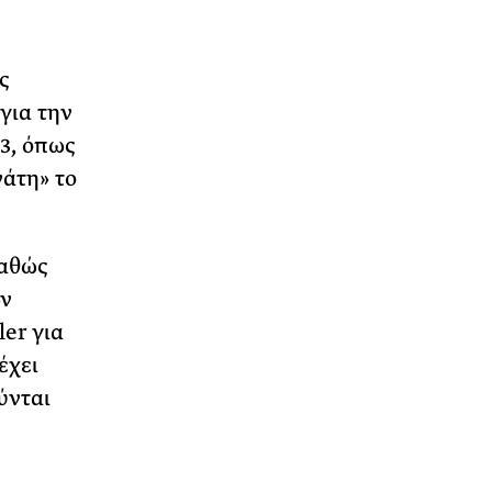
ς
για την
3, όπως
νάτη» το
καθώς
ων
ler για
έχει
ύνται