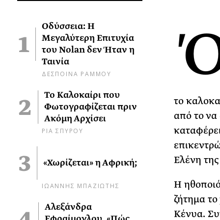
Οδύσσεια: Η
Μεγαλύτερη Επιτυχία
του Nolan δεν Ήταν η
Ταινία
ΔΕΣΠΟΙΝΑ ΡΑΜΜΟΥ
Το Καλοκαίρι που
το καλοκα
Φωτογραφίζεται πριν
από το να
Ακόμη Αρχίσει
καταφέρει
ΡΙΑ ΣΠΥΡΟΥ
επικεντρώ
Ελένη της
«Χωρίζεται» η Αφρική;
Η ηθοποιό
ΙΩΑΝΝΗΣ ΜΠΑΖΙΩΤΗΣ
ζήτημα το
Αλεξάνδρα
Κένυα. Συ
Εφραίμογλου, «Πώς