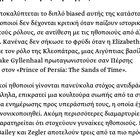
ποκαλύπτεται το διπλό biased αυτής της κατάστα
οποιοί δεν δέχονται κριτική όταν παίζουν ιστορι
ούς ρόλους, σε αντίθεση με τις ηθοποιούς από ά
. Κανένας δεν σήκωσε το φρύδι όταν η Elizabeth 
 τον ρόλο της Κλεοπάτρας, μιας Αιγύπτιας βασί
Jake Gyllenhaal πρωταγωνιστούσε σαν Πέρσης
στον «Prince of Persia: The Sands of Time».
κοί ηθοποιοί γίνονται πανεύκολα στόχος αντιδρ
λληλα, επικρατεί μια κουλτούρα σιωπής από τα σ
σα ενημέρωσης προς υπεράσπισή τους, η οποία έ
νονικοποιηθεί. Ακόμη περισσότερες διαμαρτυρίε
αρατηρείται ότι στοχεύουν γυναίκες ηθοποιούς.
Bailey και Zegler αποτελούν τρεις από τα πιο πρ