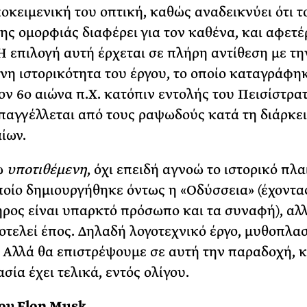
ποκειμενική του οπτική, καθώς αναδεικνύει ότι τ
ης ομορφιάς διαφέρει για τον καθένα, και αφετέ
 Η επιλογή αυτή έρχεται σε πλήρη αντίθεση με τη
νη ιστορικότητα του έργου, το οποίο καταγράφη
ον 6ο αιώνα π.Χ. κατόπιν εντολής του Πεισίστρα
παγγέλλεται από τους ραψωδούς κατά τη διάρκε
ίων.
ω
υποτιθέμενη
, όχι επειδή αγνοώ το ιστορικό πλα
ποίο δημιουργήθηκε όντως η «Οδύσσεια» (έχοντας
ρος είναι υπαρκτό πρόσωπο και τα συναφή), αλ
οτελεί έπος. Δηλαδή λογοτεχνικό έργο, μυθοπλασ
 Αλλά θα επιστρέψουμε σε αυτή την παραδοχή, κ
σία έχει τελικά, εντός ολίγου.
ου Elon Musk