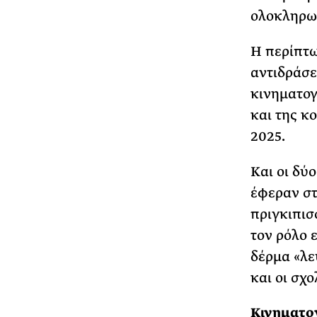
ολοκληρω
H περίπτω
αντιδράσε
κινηματογ
και της κ
2025.
Και οι δύ
έφεραν στ
πριγκιπισσ
τον ρόλο 
δέρμα «λε
και οι σχ
Κινηματο