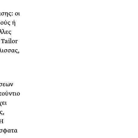
σης: οι
κούς ή
λλες
Tailor
λισσας,
άσεων
τούντιο
χει
ς,
 Η
όσφατα