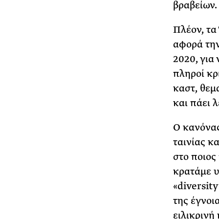
βραβείων.
Πλέον, τα
αφορά την
2020, για 
πληροί κρ
καστ, θεμ
και πάει λ
Ο κανόνας
ταινίας κ
στο ποιος 
κρατάμε υ
«diversit
της έγνοια
ειλικρινή