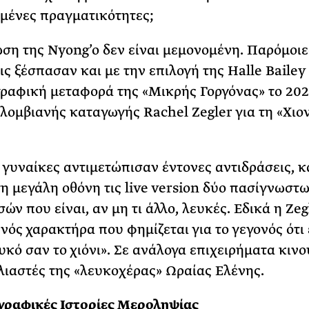
μένες πραγματικότητες;
ση της Nyong’o δεν είναι μεμονομένη. Παρόμοιε
ις ξέσπασαν και με την επιλογή της Halle Bailey 
ραφική μεταφορά της «Μικρής Γοργόνας» το 202
ολομβιανής καταγωγής Rachel Zegler για τη «Χιο
ο γυναίκες αντιμετώπισαν έντονες αντιδράσεις, 
η μεγάλη οθόνη τις live version δύο πασίγνωστ
ών που είναι, αν μη τι άλλο, λευκές. Εδικά η Zeg
ενός χαρακτήρα που φημίζεται για το γεγονός ότι 
υκό σαν το χιόνι». Σε ανάλογα επιχειρήματα κινο
ολιαστές της «λευκοχέρας» Ωραίας Ελένης.
γραφικές Ιστορίες Μεροληψίας