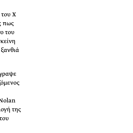
 του Χ
ς πως
γο του
εκείνη
 ξανθιά
έγραψε
ζόμενος
 Nolan
λογή της
 του