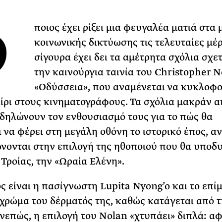
Φωτογραφίζεται
Ό
Ακόμη Αρχίσει
ποιος έχει ρίξει μια φευγαλέα ματιά στα 
κοινωνικής δικτύωσης τις τελευταίες μέ
ΡΙΑ ΣΠΥΡΟΥ
σίγουρα έχει δει τα αμέτρητα σχόλια σχε
την καινούργια ταινία του Christopher N
«Οδύσσεια», που αναμένεται να κυκλοφ
ίρι στους κινηματογράφους. Τα σχόλια μακράν 
 δηλώνουν τον ενθουσιασμό τους για το πώς θα
 να φέρει στη μεγάλη οθόνη το ιστορικό έπος, αν
νονται στην επιλογή της ηθοποιού που θα υποδυ
 Τροίας, την «Ωραία Ελένη».
ς είναι η πασίγνωστη Lupita Nyong’o και το επί
 χρώμα του δέρματός της, καθώς κατάγεται από 
νεπώς, η επιλογή του Nolan «χτυπάει» διπλά: α