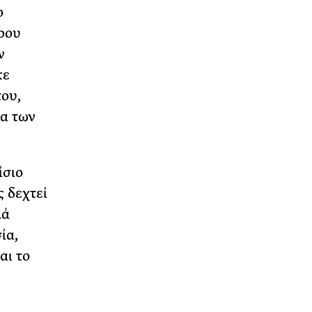
ο
ρου
ν
κε
του,
ια των
ίσιο
 δεχτεί
λά
ία,
αι το