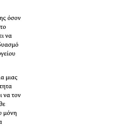
ης όσον
 το
ει να
νδυασμό
ργείου
α μιας
ίτητα
ι να τον
θε
υ μόνη
α