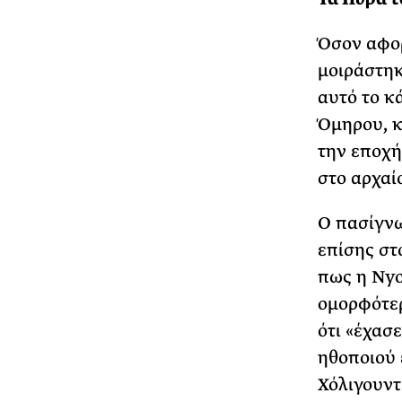
Όσον αφορ
μοιράστηκ
αυτό το κ
Όμηρου, κ
την εποχή
στο αρχαί
Ο πασίγνω
επίσης στ
πως η Nyo
ομορφότερ
ότι «έχασε
ηθοποιού 
Χόλιγουντ