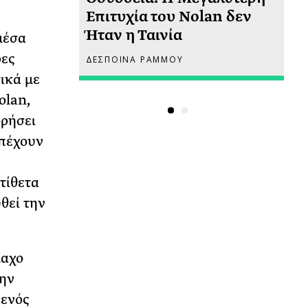
 πριν
Επιτυχία του Nolan δεν
Φω
Ήταν η Ταινία
Ακ
μέσα
ρες
ΔΕΣΠΟΙΝΑ ΡΑΜΜΟΥ
ΡΙ
τικά με
olan,
ορήσει
απέχουν
τίθετα
θεί την
μαχο
την
φενός