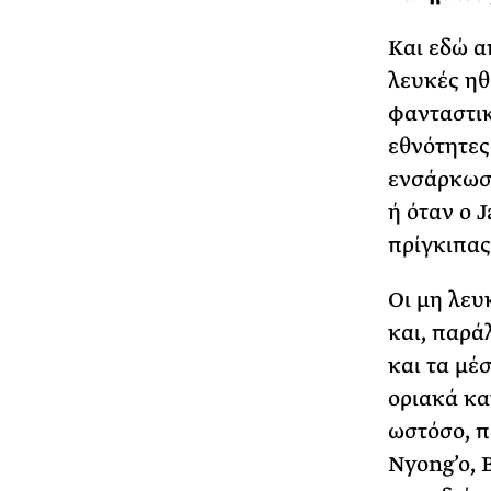
Και εδώ α
λευκές ηθ
φανταστικ
εθνότητες
ενσάρκωσε
ή όταν ο 
πρίγκιπας 
Οι μη λευ
και, παρά
και τα μέ
οριακά κα
ωστόσο, π
Nyong’o, 