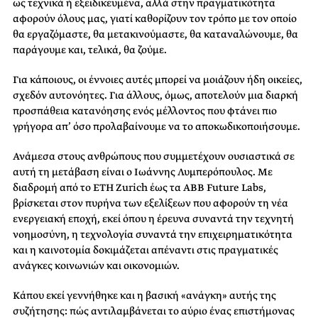
ως τεχνικά ή εξειδικευμένα, αλλά στην πραγματικότητα
αφορούν όλους μας, γιατί καθορίζουν τον τρόπο με τον οποίο
θα εργαζόμαστε, θα μετακινούμαστε, θα καταναλώνουμε, θα
παράγουμε και, τελικά, θα ζούμε.
Για κάποιους, οι έννοιες αυτές μπορεί να μοιάζουν ήδη οικείες,
σχεδόν αυτονόητες. Για άλλους, όμως, αποτελούν μια διαρκή
προσπάθεια κατανόησης ενός μέλλοντος που φτάνει πιο
γρήγορα απ’ όσο προλαβαίνουμε να το αποκωδικοποιήσουμε.
Ανάμεσα στους ανθρώπους που συμμετέχουν ουσιαστικά σε
αυτή τη μετάβαση είναι ο Ιωάννης Λυμπερόπουλος. Με
διαδρομή από το ETH Zurich έως τα ABB Future Labs,
βρίσκεται στον πυρήνα των εξελίξεων που αφορούν τη νέα
ενεργειακή εποχή, εκεί όπου η έρευνα συναντά την τεχνητή
νοημοσύνη, η τεχνολογία συναντά την επιχειρηματικότητα
και η καινοτομία δοκιμάζεται απέναντι στις πραγματικές
ανάγκες κοινωνιών και οικονομιών.
Κάπου εκεί γεννήθηκε και η βασική «ανάγκη» αυτής της
συζήτησης: πώς αντιλαμβάνεται το αύριο ένας επιστήμονας