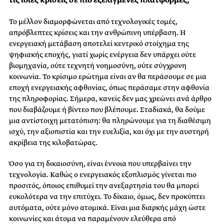
τις ίδιες κρίσεις σε πιο εξελιγμένες πλατφόρμες;
Το μέλλον διαμορφώνεται από τεχνολογικές τομές,
απρόβλεπτες κρίσεις και την ανθρώπινη υπέρβαση. Η
ενεργειακή μετάβαση αποτελεί κεντρικό στοίχημα της
ψηφιακής εποχής, γιατί χωρίς ενέργεια δεν υπάρχει ούτε
βιομηχανία, ούτε τεχνητή νοημοσύνη, ούτε σύγχρονη
κοινωνία. Το κρίσιμο ερώτημα είναι αν θα περάσουμε σε μια
εποχή ενεργειακής αφθονίας, όπως περάσαμε στην αφθονία
της πληροφορίας. Σήμερα, κανείς δεν μας χρεώνει ανά άρθρο
που διαβάζουμε ή βίντεο που βλέπουμε. Σταδιακά, θα δούμε
μια αντίστοιχη μετατόπιση: θα πληρώνουμε για τη διαθέσιμη
ισχύ, την αξιοπιστία και την ευελιξία, και όχι με την αυστηρή
ακρίβεια της κιλοβατώρας.
Όσο για τη δικαιοσύνη, είναι έννοια που υπερβαίνει την
τεχνολογία. Καθώς ο ενεργειακός εξοπλισμός γίνεται πιο
προσιτός, όποιος επιθυμεί την ανεξαρτησία του θα μπορεί
ευκολότερα να την επιτύχει. Το δίκαιο, όμως, δεν προκύπτει
αυτόματα, ούτε μόνο ατομικά. Είναι μια διαρκής μάχη ώστε
κοινωνίες και άτομα να παραμένουν ελεύθερα από