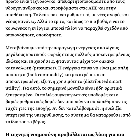
πρώτο είναι τεχνολογικό: απεξαρτητοποιούμαστε από τους
υδρογονάνθρακες και στρεφόμαστε στις ΑΠΕ και στην
αποθήκευση. Το δεύτερο είναι ρυθμιστικό, με νέες αγορές και
νέους κανόνες. Αλλά το τρίτο, και ίσως το πιο βαθύ, είναι το
κοινωνικό: η ενέργεια μπορεί πλέον να παραχθεί σχεδόν από
οποιονδήποτε, οπουδήποτε.
Μεταβαίνουμε από την παραγωγή ενέργειας από λίγους
μεγάλους κρατικούς φορείς στους πολλούς αποκεντρωμένους
ιδιώτες και επιχειρήσεις, φτάνοντας μέχρι τον οικιακό
καταναλωτή (prosumer). Η ενέργεια παύει να είναι μια απλή
ποσότητα (bulk commodity) και μετατρέπεται σε
αποκεντρωμένη, έξυπνη χρησιμότητα (distributed smart
utility). Για αυτό, το σημερινό μοντέλο είναι ήδη οριστικά
ξεπερασμένο. Οι παλιές συγκεντρωτικές υποδομές και οι
βαριές ρυθμιστικές δομές δεν μπορούν να ακολουθήσουν τις
ταχύτητες της εποχής. Αν δεν καταλάβουμε ότι η ευελιξία
υπερτερεί της υπερρύθμισης, το σύστημα θα καταρρεύσει από
το ίδιο του το βάρος.
Η τεχνητή νοημοσύνη προβάλλεται ως λύση για πιο