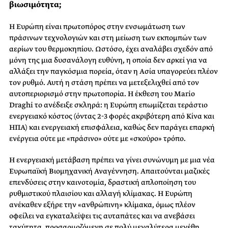
βιωσιμότητα;
Η Ευρώπη είναι πρωτοπόρος στην ενσωμάτωση των
πράσινων τεχνολογιών και στη μείωση των εκπομπών των
αερίων του θερμοκηπίου. Ωστόσο, έχει αναλάβει σχεδόν από
μόνη της μια δυσανάλογη ευθύνη, η οποία δεν αρκεί για να
αλλάξει την παγκόσμια πορεία, όταν η Ασία υπαγορεύει πλέον
τον ρυθμό. Αυτή η στάση πρέπει να μετεξελιχθεί από τον
αυτοπεριορισμό στην πρωτοπορία. Η έκθεση του Mario
Draghi το ανέδειξε σκληρά: η Ευρώπη επωμίζεται τεράστιο
ενεργειακό κόστος (όντας 2-3 φορές ακριβότερη από Κίνα και
ΗΠΑ) και ενεργειακή επισφάλεια, καθώς δεν παράγει επαρκή
ενέργεια ούτε με «πράσινο» ούτε με «σκούρο» τρόπο.
Η ενεργειακή μετάβαση πρέπει να γίνει συνώνυμη με μια νέα
Ευρωπαϊκή Βιομηχανική Αναγέννηση. Απαιτούνται μαζικές
επενδύσεις στην καινοτομία, δραστική απλοποίηση του
ρυθμιστικού πλαισίου και αλλαγή κλίμακας. Η Ευρώπη
ανέκαθεν εξήρε την «ανθρώπινη» κλίμακα, όμως πλέον
οφείλει να εγκαταλείψει τις αυταπάτες και να ανεβάσει
ταχύτητα, προσαρμοζόμενη σε πολύ μεγαλύτερα μεγέθη.