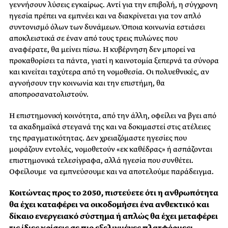
γεννήσουν λύσεις εγκαίρως. Αντί για την επιβολή, η σύγχρονη
ηγεσία πρέπει να εμπνέει και να διακρίνεται για τον απλό
συντονισμό όλων των δυνάμεων. Όποια κοινωνία εστιάσει
αποκλειστικά σε έναν από τους τρεις πυλώνες που
αναφέρατε, θα μείνει πίσω. Η κυβέρνηση δεν μπορεί να
προκαθορίσει τα πάντα, γιατί η καινοτομία ξεπερνά τα σύνορα
και κινείται ταχύτερα από τη νομοθεσία. Οι πολυεθνικές, αν
αγνοήσουν την κοινωνία και την επιστήμη, θα
αποπροσανατολιστούν.
Η επιστημονική κοινότητα, από την άλλη, οφείλει να βγει από
τα ακαδημαϊκά στεγανά της και να δοκιμαστεί στις ατέλειες
της πραγματικότητας. Δεν χρειαζόμαστε ηγεσίες που
μοιράζουν εντολές, νομοθετούν «εκ καθέδρας» ή ασπάζονται
επιστημονικά τελεσίγραφα, αλλά ηγεσία που συνθέτει.
Οφείλουμε να εμπνεύσουμε και να αποτελούμε παράδειγμα.
Κοιτώντας προς το 2050, πιστεύετε ότι η ανθρωπότητα
θα έχει καταφέρει να οικοδομήσει ένα ανθεκτικό και
δίκαιο ενεργειακό σύστημα ή απλώς θα έχει μεταφέρει