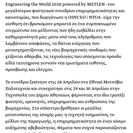
Engineering the World 2026 powered by METLEN –του
μεγαλύτερου φοιτητικού συνεδρίου επιχειρηματικότητας και
καινοτομίας, που διοργάνωσε η ODYCEO | NTUA– είχα την
αίσθηση ότι βρισκόμουν μπροστά σε ένα συμπυκνωμένο
στιγμιότυπο του μέλλοντος που ήδη εισβάλλει στην
καθημερινότητά μας: μέσα από τους αλγόριθμους που
λαμβάνουν αποφάσεις, τα δίκτυα ενέργειας που
μετασχηματίζονται, τις νέες βιομηχανικές υποδομές που
χτίζονται αθόρυβα, τις τεχνολογίες που υπόσχονται πρόοδο
αλλά ταυτόχρονα γεννούν νέα ερωτήματα ευθύνης,
πρόσβασης και ελέγχου.
Το συνέδριο ξεκίνησε στις 28 Απριλίου στο Εθνικό Μετσόβιο
Πολυτεχνείο και συνεχίστηκε στις 29 και 30 Απριλίου στην
Τεχνόπολη του Δήμου Αθηναίων, φέρνοντας στο ίδιο τραπέζι
φοιτητές, ερευνητές, επιχειρηματίες και ανθρώπους της
βιομηχανίας. Στο επίκεντρο βρέθηκαν οι μεγάλες
μετατοπίσεις της εποχής μας: η τεχνητή νοημοσύνη, το
μέλλον της παραγωγής, η επιχειρηματικότητα σε έναν κόσμο
αυξημένης αβεβαιότητας. Θέματα που συχνά παρουσιάζονται