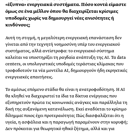
«έξυπνα» ενεργειακά συστήματα. Πόσο κοντά είμαστε
όμως σε ένα μέλλον όπου θα διαχειρίζεται κρίσιμες
υποδομές χωρίς να δημιουργεί νέες ανισότητες ή
κινδύνους;
Αυτή τη στιγμή, η μεγαλύτερη ενεργειακή επανάσταση δεν
γίνεται από την τεχνητή νοημοσύνη υπέρ του ενεργειακού
συστήματος, αλλά αντίστροφα: το ενεργειακό σύστημα
καλείται να υποστηρίξει τη ραγδαία ανάπτυξη της ΑΙ. Τα data
centers, οι υπολογιστικές υποδομές τεράστιας κλίμακας που
τροφοδοτούν τα νέα μοντέλα AI, δημιουργούν ήδη εκρηκτικές
ενεργειακές απαιτήσεις.
Το αμέσως επόμενο στάδιο θα είναι η ανατροφοδότηση. Η ΑΙ
θα κληθεί να διαχειριστεί τα ίδια τα δίκτυα ενέργειας που
εξυπηρετούν πρώτα τις κοινωνικές ανάγκες και παράλληλα τη
δική της αυξανόμενη κατανάλωση. Εκεί αναδύεται το κρίσιμο
δίλημμα
:
ποιος έχει προτεραιότητα; Πώς διασφαλίζεται ότι η
υγεία, η ασφάλεια και η παραγωγή παραμένουν στην κορυφή;
Δεν πρόκειται για θεωρητικό ηθικό ζήτημα, αλλά και για