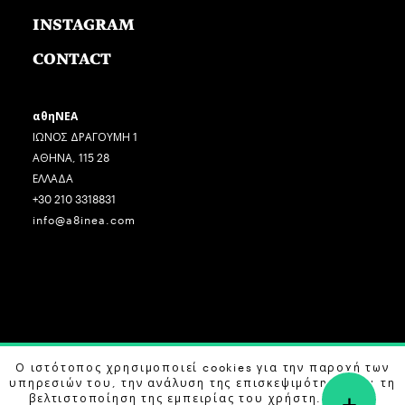
INSTAGRAM
CONTACT
αθηΝΕΑ
ΙΩΝΟΣ ΔΡΑΓΟΥΜΗ 1
ΑΘΗΝΑ, 115 28
ΕΛΛΑΔΑ
+30 210 3318831
info@a8inea.com
Ο ιστότοπος χρησιμοποιεί cookies για την παροχή των
COPYRIGHT © 2026 αθηΝΕΑ, ALL RIGHTS RESERVED.
υπηρεσιών του, την ανάλυση της επισκεψιμότητας και τη
+
DESIGN BY
G DESIGN STUDIO
. DEVELOPED BY
B LABS
.
βελτιστοποίηση της εμπειρίας του χρήστη. Μάθετε