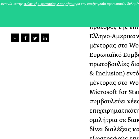
υναινώ με την
Πολιτική Προστασίας Απορρήτου
για την επεξεργασία προσωπικών δεδομέ
διαθέτει µεταπτυ
Management» από
πρόεδρος της επ
Ελληνο-Αµερικαν
μέντορας στο Wo
Ευρωπαϊκό Συμβού
πρωτοβουλίες δι
& Inclusion) εντό
μέντορας στο Wo
Microsoft for St
συμβουλεύει νέες
επιχειρηµατικότη
οµιλήτρια σε δια
δίνει διαλέξεις 
εξωστρεφούς επι