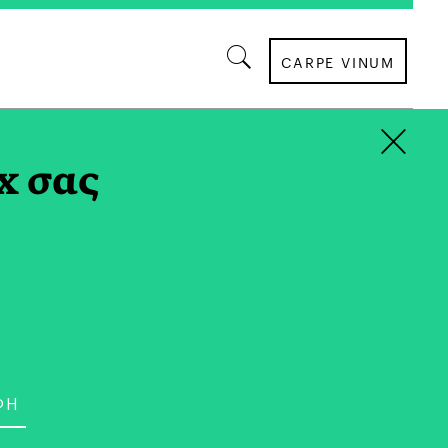
CARPE VINUM
×
x σας
που είναι ανώτερο στέλεχος του ιδιωτικού
 θητεία σε θέσεις ευθύνης στον απαιτητικό
νων τεχνολογιών τόσο στην Ελλάδα όσο και
Είναι Μηχανικός Ηλεκτρονικών Υπολογιστών
ς από το Πανεπιστήµιο Πατρών, ενώ