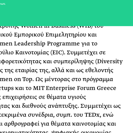
νων.
χιακό τίτλο σε «Economics and
 το Athens Information Technology. Είναι
ιτροπής Women in Business (WIB) του
ικού Εµπορικού Επιµελητηρίου και
men Leadership Programme για το
λιο Καινοτομίας (EIC). Συμμετέχει σε
αφορετικότητας και συμπερίληψης (Diversity
ς της εταιρίας της, αλλά και ως εθελοντής
men on Top. Ως μέντορας στο πρόγραμμα
artups και το MIT Enterprise Forum Greece
 επιχειρήσεις σε θέματα υγιούς
τας και διεθνούς ανάπτυξης. Συµµετέχει ως
κεκριµένα συνέδρια, συμπ. του TEDx, ενώ
και αρθρογραφεί για θέµατα καινοτοµίας και
χειρηµατικότητας, ψηφιακής οικονοµίας,