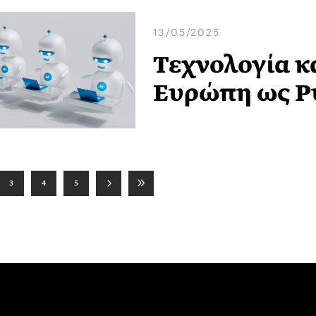
13/05/2025
Τεχνολογία κ
Ευρώπη ως Ρ
3
4
5