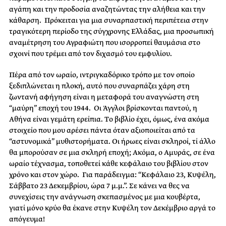
αγάπη και την προδοσία αναζητώντας την αλήθεια και την
κάθαρση. Πρόκειται για μια συναρπαστική περιπέτεια στην
τραγικότερη περίοδο της σύγχρονης Ελλάδας, μια προσωπική
αναμέτρηση του Αγραφιώτη που ισορροπεί θαυμάσια στο
σχοινί που τρέμει από τον διχασμό του εμφυλίου.
Πέρα από τον ωραίο, ιντριγκαδόρικο τρόπο με τον οποίο
ξεδιπλώνεται η πλοκή, αυτό που συναρπάζει χάρη στη
ζωντανή αφήγηση είναι η μεταφορά του αναγνώστη στη
“μαύρη” εποχή του 1944. Οι Άγγλοι βρίσκονται παντού, η
Αθήνα είναι γεμάτη ερείπια. Tο βιβλίο έχει, όμως, ένα ακόμα
στοιχείο που μου αρέσει πάντα όταν αξιοποιείται από τα
“αστυνομικά” μυθιστορήματα. Οι ήρωες είναι σκληροί, τί άλλο
θα μπορούσαν σε μια σκληρή εποχή; Ακόμα, ο Αμυράς, σε ένα
ωραίο τέχνασμα, τοποθετεί κάθε κεφάλαιο του βιβλίου στον
χρόνο και στον χώρο. Για παράδειγμα: “Κεφάλαιο 23, Κυψέλη,
Σάββατο 23 Δεκεμβρίου, ώρα 7 μ.μ.”. Σε κάνει να θες να
συνεχίσεις την ανάγνωση σκεπασμένος με μια κουβέρτα,
γιατί μόνο κρύο θα έκανε στην Κυψέλη τον Δεκέμβριο αργά το
απόγευμα!