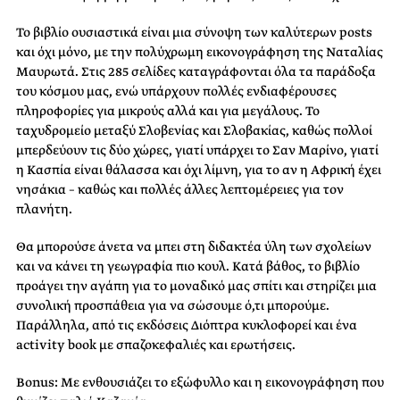
Το βιβλίο ουσιαστικά είναι μια σύνοψη των καλύτερων posts
και όχι μόνο, με την πολύχρωμη εικονογράφηση της Ναταλίας
Μαυρωτά. Στις 285 σελίδες καταγράφονται όλα τα παράδοξα
του κόσμου μας, ενώ υπάρχουν πολλές ενδιαφέρουσες
πληροφορίες για μικρούς αλλά και για μεγάλους. Το
ταχυδρομείο μεταξύ Σλοβενίας και Σλοβακίας, καθώς πολλοί
μπερδεύουν τις δύο χώρες, γιατί υπάρχει το Σαν Μαρίνο, γιατί
η Κασπία είναι θάλασσα και όχι λίμνη, για το αν η Αφρική έχει
νησάκια – καθώς και πολλές άλλες λεπτομέρειες για τον
πλανήτη.
Θα μπορούσε άνετα να μπει στη διδακτέα ύλη των σχολείων
και να κάνει τη γεωγραφία πιο κουλ. Κατά βάθος, το βιβλίο
προάγει την αγάπη για το μοναδικό μας σπίτι και στηρίζει μια
συνολική προσπάθεια για να σώσουμε ό,τι μπορούμε.
Παράλληλα, από τις εκδόσεις Διόπτρα κυκλοφορεί και ένα
activity book με σπαζοκεφαλιές και ερωτήσεις.
Bonus: Με ενθουσιάζει το εξώφυλλο και η εικονογράφηση που