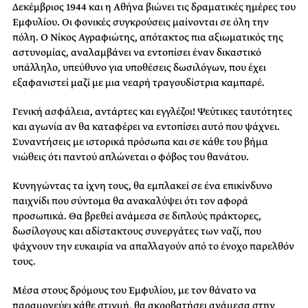
Δεκέμβριος 1944 και η Αθήνα βιώνει τις δραματικές ημέρες του
Εμφυλίου. Οι φονικές συγκρούσεις μαίνονται σε όλη την
πόλη. Ο Νίκος Αγραφιώτης, απότακτος πια αξιωματικός της
αστυνομίας, αναλαμβάνει να εντοπίσει έναν δικαστικό
υπάλληλο, υπεύθυνο για υποθέσεις δωσιλόγων, που έχει
εξαφανιστεί μαζί με μια νεαρή τραγουδίστρια καμπαρέ.
Γενική ασφάλεια, αντάρτες και εγγλέζοι! Ψεύτικες ταυτότητες
και αγωνία αν θα καταφέρει να εντοπίσει αυτό που ψάχνει.
Συναντήσεις με ιστορικά πρόσωπα και σε κάθε του βήμα
νιώθεις ότι παντού απλώνεται ο φόβος του θανάτου.
Κυνηγώντας τα ίχνη τους, θα εμπλακεί σε ένα επικίνδυνο
παιχνίδι που σύντομα θα ανακαλύψει ότι τον αφορά
προσωπικά. Θα βρεθεί ανάμεσα σε διπλούς πράκτορες,
δωσίλογους και αδίστακτους συνεργάτες των ναζί, που
ψάχνουν την ευκαιρία να απαλλαγούν από το ένοχο παρελθόν
τους.
Μέσα στους δρόμους του Εμφυλίου, με τον θάνατο να
παραμονεύει κάθε στιγμή, θα ακροβατήσει ανάμεσα στην