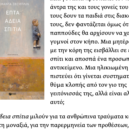
άντρα της και τους γονείς του
τους δουν τα παιδιά στις δια
τους, δεν φαντάζεται όµως ότι
παππούδες θα αρχίσουν να χ
γυµνοί στον κήπο. Μια µητέρ
µε την κόρη της εισβάλλει σε
σπίτι και αποσπά ένα προσω
αντικείµενο. Μια ηλικιωµένη
πιστεύει ότι γίνεται συστηµα
θύµα κλοπής από τον γιο της
γειτόνισσάς της, αλλά είναι α
αυτό;
δεια σπίτια
µιλούν για τα ανθρώπινα τραύµατα κ
τη µοναξιά, για την παρερµηνεία των προθέσεων, 