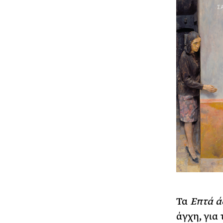
Τα
Επτά ά
άγχη, για 