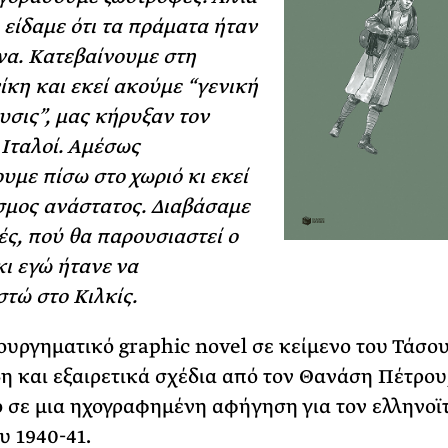
 είδαμε ότι τα πράματα ήταν
α. Κατεβαίνουμε στη
κη και εκεί ακούμε “γενική
υσις”, μας κήρυξαν τον
 Ιταλοί. Αμέσως
υμε πίσω στο χωριό κι εκεί
σμος ανάστατος. Διαβάσαμε
γές, πού θα παρουσιαστεί ο
κι εγώ ήτανε να
τώ στο Κιλκίς.
ουργηματικό graphic novel σε κείμενο του Τάσο
η και εξαιρετικά σχέδια από τον Θανάση Πέτρου
 σε μια ηχογραφημένη αφήγηση για τον ελληνοϊ
υ 1940-41.