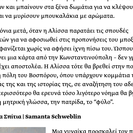
 και µπαίνουν στα ξένα δωµάτια για να κλέψο
αι να µυρίσουν µπουκαλάκια µε αρώµατα.
όνια µετά, όταν η Αλίσσα παρατάει τις σπουδές
ών για να αφοσιωθεί στις προπονήσεις του µποξ
φανίζεται χωρίς να αφήσει ίχνη πίσω του. Ώσπου
ει µια κάρτα από την Κωνσταντινούπολη – δεν γ
 έχει αποστολέα. Η Αλίσσα τότε θα βρεθεί στην π
 πόλη του Βοσπόρου, όπου υπάρχουν κοµµάτια 
άς της και της ιστορίας της, σε αναζήτηση του α
περισσότερο θα ερευνά τόσο λιγότερο νόηµα θα βγ
η µητρική γλώσσα, την πατρίδα, το “φύλο”.
α Σπίτια | Samanta Schweblin
Μια γυναίκα προσκαλεί τον 