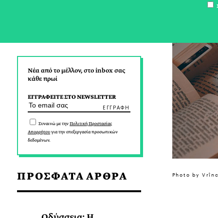
Σ
Νέα από το μέλλον, στο inbox σας
κάθε πρωί
ΕΓΓΡΑΦΕΙΤΕ ΣΤΟ NEWSLETTER
Συναινώ με την
Πολιτική Προστασίας
Απορρήτου
για την επεξεργασία προσωπικών
δεδομένων.
ΠΡΟΣΦΑΤΑ ΑΡΘΡΑ
Photo by Vrîn
Οδύσσεια: Η