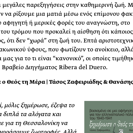
ι µεγάλες παρεξηγήσεις στην καθηµερινή ζωή. 
ν να ρίξουµε µια µατιά µέσω ενός επίµονου φακ
 αφηγητή ή µερικές φορές του αναγνώστη, στο
του τρόµου που προκαλεί η αίσθηση ότι κάποιος
ς, ότι δεν “χωρά” στη ζωή του. Επτά αριστοτεχνι
λακωνικού ύφους, που φωτίζουν το ανοίκειο, αλλ
 µας για το τι είναι “κανονικό”, οι οποίες τιµήθη
ς Βραβείο Διηγήµατος Ribera del Duero.
ο Θεός τη Μέρα | Τάσος Ζαφειριάδης & Θανάση
, μόλις ξημέρωσε, έζεψα το
α διπλά τα αλόγατα και
ε για τη Θεσσαλονίκη να
γοράσουμε ζωοτροφές. Αλλά