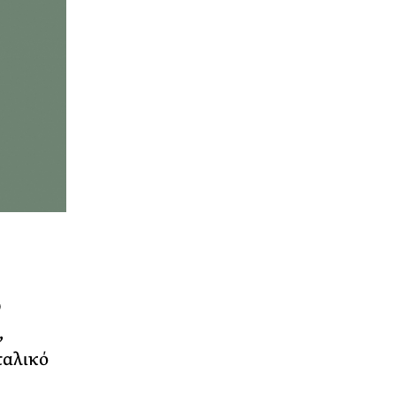
υ
,
ταλικό