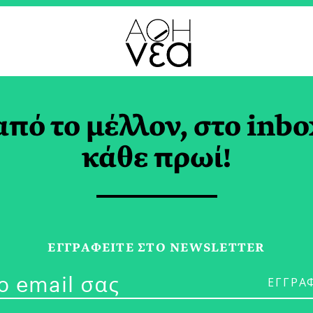
από το μέλλον, στο inbo
 Τίτλοι από τις Εκδό
κάθε πρωί!
άκη
ΕΓΓPΑΦΕΙΤΕ ΣΤΟ NEWSLETTER