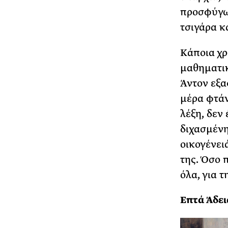
προσφύγων
τσιγάρα κ
Κάποια χρ
µαθηµατικ
Άντον εξα
µέρα φτάν
λέξη, δεν
διχασµένη
οικογένει
της. Όσο 
όλα, για τ
Επτά Άδει