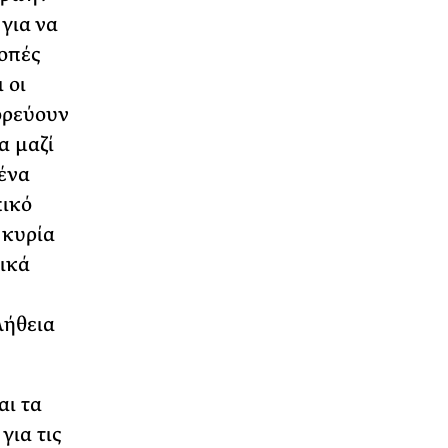
 για να
κοπές
 οι
ορεύουν
α µαζί
 ένα
πικό
 κυρία
τικά
λήθεια
αι τα
για τις