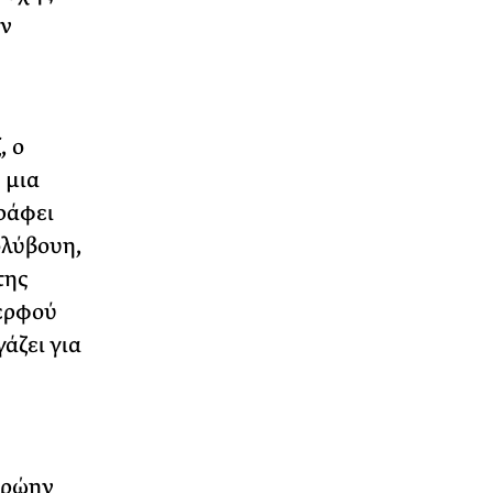
υν
, ο
 µια
ράφει
ολύβουη,
της
δερφού
άζει για
πρώην