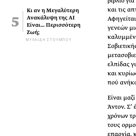
βιβλίο για
και τις απ
Κι αν η Μεγαλύτερη
Ανακάλυψη της AI
Αφηγείται
Είναι… Περισσότερη
γενεών µι
Ζωή;
καλυµµένο
ΜΥΛΑΙΔΗ ΣΤΟΥΜΠΟΥ
Σοβιετική
µετασοβιε
ελπίδας γ
και κυρίω
πού ανήκο
Είναι µαζ
Άντον. Σ’
χρόνων τρ
τους ορµο
επαρχία, 