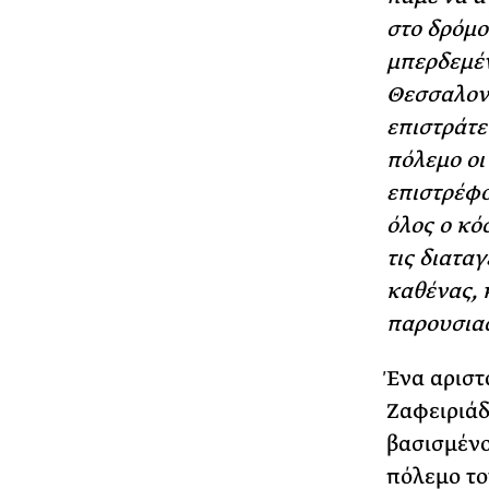
στο δρόμο
μπερδεμέν
Θεσσαλονί
επιστράτε
πόλεμο οι
επιστρέφο
όλος ο κό
τις διατα
καθένας, 
παρουσιασ
Ένα αριστ
Ζαφειριάδ
βασισμένο
πόλεμο το