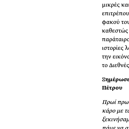
µικρές κα
επιτρέπου
φακού του
καθεστώς 
παράταιρο
ιστορίες 
την εικόνα
το Διεθνέ
Ξημέρωσε 
Πέτρου
Πρωί πρωί
κάρο με τ
ξεκινήσαμ
πάμε να α