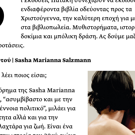
Ο
ι Εκδόσεις Πατάκη συνεχίζουν να εκδίδο
ενδιαφέροντα βιβλία οδεύοντας προς τα
ΡΙΑ ΣΠΥΡΟΥ
Χριστούγεννα, την καλύτερη εποχή για μ
στα βιβλιοπωλεία. Μυθιστορήματα, ιστορ
δοκίμια και μπόλικη δράση. Ας δούμε μαζ
ροτάσεις.
τού | Sasha Marianna Salzmann
λέει ποιος είσαι;
όρηµα της Sasha Marianna
 “ασυµβίβαστο και µε την
ννοια πολιτικό”, µιλάει για
τητα αλλά και για την
λαχτάρα για ζωή. Είναι ένα