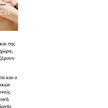
και της
 χώρα,
 ξέρουν
σα και ο
τικών
ονείς
νική
δοχής