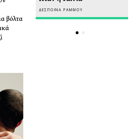
υν
ΔΕΣΠΟΙΝΑ ΡΑΜΜΟΥ
ΡΙ
ια βόλτα
ικά
ί