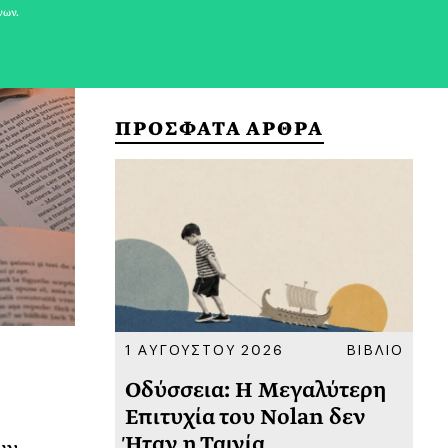
νων.
ΠΡΟΣΦΑΤΑ ΑΡΘΡΑ
ΚΟΙΝΩΝΙΑ
1 ΑΥΓΟΥΣΤΟΥ 2026
ΒΙΒΛΙΟ
31
υ
Οδύσσεια: Η Μεγαλύτερη
Το
 πριν
Επιτυχία του Nolan δεν
Φω
Ήταν η Ταινία
Ακ