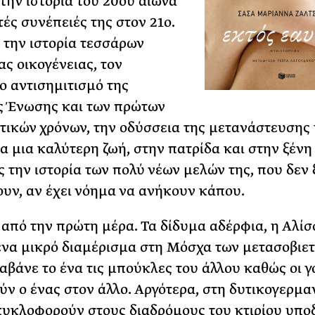
 την ιστορία του 20ού αιώνα
τές συνέπειές της στον 21ο.
 την ιστορία τεσσάρων
ας οικογένειας, τον
 αντισηµιτισµό της
ς Ένωσης και των πρώτων
τικών χρόνων, την οδύσσεια της µετανάστευσης 
ια µια καλύτερη ζωή, στην πατρίδα και στην ξένη
ς την ιστορία των πολύ νέων µελών της, που δεν
υν, αν έχει νόηµα να ανήκουν κάπου.
ί από την πρώτη µέρα. Τα δίδυµα αδέρφια, η Αλίσ
 ένα µικρό διαµέρισµα στη Μόσχα των µετασοβιε
αβάνε το ένα τις µπούκλες του άλλου καθώς οι γ
ύν ο ένας στον άλλο. Αργότερα, στη δυτικογερµα
κυκλοφορούν στους διαδρόµους του κτιρίου υπο