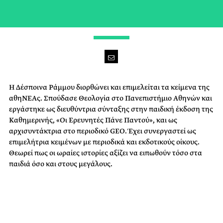
ΕΠΙΜΕΛΗΤΡΙΑ ΚΕΙΜΕΝΩΝ
H Δέσποινα Ράμμου διορθώνει και επιμελείται τα κείμενα της
αθηΝΕΑς. Σπούδασε Θεολογία στο Πανεπιστήμιο Αθηνών και
εργάστηκε ως διευθύντρια σύνταξης στην παιδική έκδοση της
Καθημερινής, «Οι Ερευνητές Πάνε Παντού», και ως
αρχισυντάκτρια στο περιοδικό GEO. Έχει συνεργαστεί ως
επιμελήτρια κειμένων με περιοδικά και εκδοτικούς οίκους.
Θεωρεί πως οι ωραίες ιστορίες αξίζει να ειπωθούν τόσο στα
παιδιά όσο και στους μεγάλους.