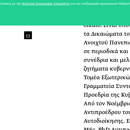
υναινώ με την
Πολιτική Προστασίας Απορρήτου
για την επεξεργασία προσωπικών δεδομέ
του Παντείου Πα
τίτλους σπουδών 
δίκαιο. Είναι υ
τα Δικαιώματα το
Ανοιχτού Πανεπισ
σε περιοδικά και
συνέδρια και μελ
ζητήματα κυβερν
Τομέα Εξωτερικώ
Γραμματεία Συντ
Προεδρία της Κυβ
Από τον Νοέμβριο
Αντιπροέδρου το
Αυτοδιοίκησης. Ε
MSc, PhD Αντιπρό