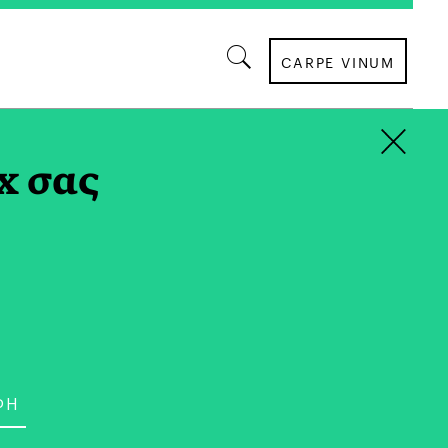
CARPE VINUM
×
x σας
 Δραμαλιώτη είναι νομικός, αριστούχος
νικής Σχολής Δημόσιας Διοίκησης,
τωρ Διοικητικής Επιστήμης και
 ερευνήτρια στο Τμήμα Δημόσιας Διοίκησης
τημών Οικονομίας και Δημόσιας Διοίκησης