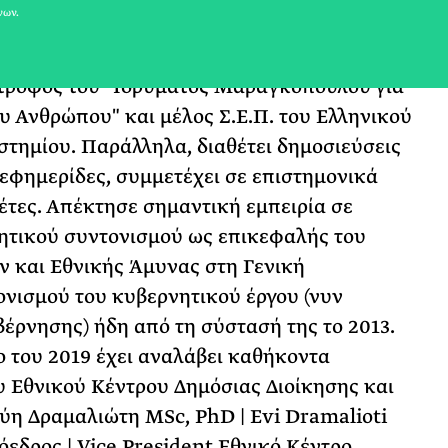
νων.
νεπιστημίου. Απέκτησε δύο μεταπτυχιακούς
με εξειδίκευση στο δημόσιο και στο διεθνές
πότροφος του "Ιδρύματος Μαραγκοπούλου για
υ Ανθρώπου" και μέλος Σ.Ε.Π. του Ελληνικού
τημίου. Παράλληλα, διαθέτει δημοσιεύσεις
 εφημερίδες, συμμετέχει σε επιστημονικά
έτες. Απέκτησε σημαντική εμπειρία σε
ητικού συντονισμού ως επικεφαλής του
ν και Εθνικής Άμυνας στη Γενική
ονισμού του κυβερνητικού έργου (νυν
έρνησης) ήδη από τη σύστασή της το 2013.
 του 2019 έχει αναλάβει καθήκοντα
υ Εθνικού Κέντρου Δημόσιας Διοίκησης και
ύη Δραμαλιώτη MSc, PhD | Evi Dramalioti
εδρος | Vice President Εθνικό Κέντρο